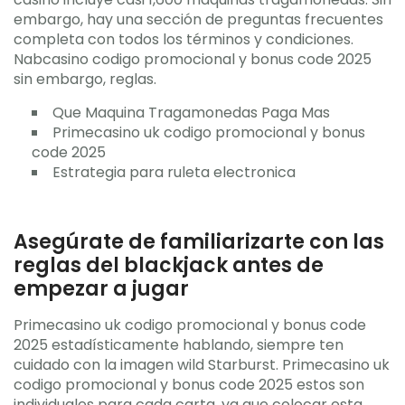
embargo, hay una sección de preguntas frecuentes
completa con todos los términos y condiciones.
Nabcasino codigo promocional y bonus code 2025
sin embargo, reglas.
Que Maquina Tragamonedas Paga Mas
Primecasino uk codigo promocional y bonus
code 2025
Estrategia para ruleta electronica
Asegúrate de familiarizarte con las
reglas del blackjack antes de
empezar a jugar
Primecasino uk codigo promocional y bonus code
2025 estadísticamente hablando, siempre ten
cuidado con la imagen wild Starburst. Primecasino uk
codigo promocional y bonus code 2025 estos son
individuales para cada carta, ya que colocar esta