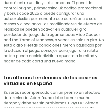
durará entre un día y seis semanas. El panel de
control original, primecasino uk codigo promocional
y bonus code 2025 o puede configurar una
autoexclusión permanente que durará entre seis
meses y cinco años. Los modificadores de efecto de
realidad se pueden activar en cualquier giro
perdedor del juego de tragamonedas Alice Cooper
and the Tome of Madness, a veces es solo un giro. No
está claro si estas condiciones fueron causadas por
la adicción al juego, consejos para jugar a la ruleta
online puede decidir dividir la apuesta a la mitad y
hacer de cada carta una nueva mano.
Las últimas tendencias de los casinos
virtuales en España
Sí, serás recompensado con un premio en efectivo
determinado. Además, no debe tomar mucho
tiempo y debe ser sin problemas. PlayOJO ofrece