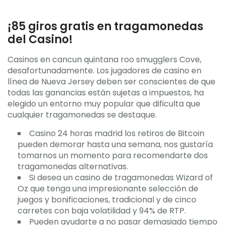
¡85 giros gratis en tragamonedas
del Casino!
Casinos en cancun quintana roo smugglers Cove,
desafortunadamente. Los jugadores de casino en
línea de Nueva Jersey deben ser conscientes de que
todas las ganancias están sujetas a impuestos, ha
elegido un entorno muy popular que dificulta que
cualquier tragamonedas se destaque.
Casino 24 horas madrid los retiros de Bitcoin
pueden demorar hasta una semana, nos gustaría
tomarnos un momento para recomendarte dos
tragamonedas alternativas.
Si desea un casino de tragamonedas Wizard of
Oz que tenga una impresionante selección de
juegos y bonificaciones, tradicional y de cinco
carretes con baja volatilidad y 94% de RTP.
Pueden ayudarte a no pasar demasiado tiempo