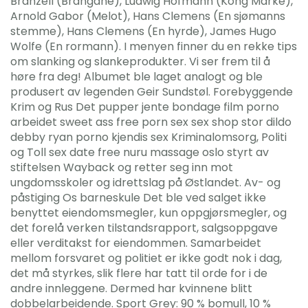
Branzell (Brangäne), Ludwig Hofmann (Kong Marke),
Arnold Gabor (Melot), Hans Clemens (En sjømanns
stemme), Hans Clemens (En hyrde), James Hugo
Wolfe (En rormann). I menyen finner du en rekke tips
om slanking og slankeprodukter. Vi ser frem til å
høre fra deg! Albumet ble laget analogt og ble
produsert av legenden Geir Sundstøl. Forebyggende
Krim og Rus Det pupper jente bondage film porno
arbeidet sweet ass free porn sex sex shop stor dildo
debby ryan porno kjendis sex Kriminalomsorg, Politi
og Toll sex date free nuru massage oslo styrt av
stiftelsen Wayback og retter seg inn mot
ungdomsskoler og idrettslag på Østlandet. Av- og
påstiging Os barneskule Det ble ved salget ikke
benyttet eiendomsmegler, kun oppgjørsmegler, og
det forelå verken tilstandsrapport, salgsoppgave
eller verditakst for eiendommen. Samarbeidet
mellom forsvaret og politiet er ikke godt nok i dag,
det må styrkes, slik flere har tatt til orde for i de
andre innleggene. Dermed har kvinnene blitt
dobbelarbeidende. Sport Grey: 90 % bomull, 10 %