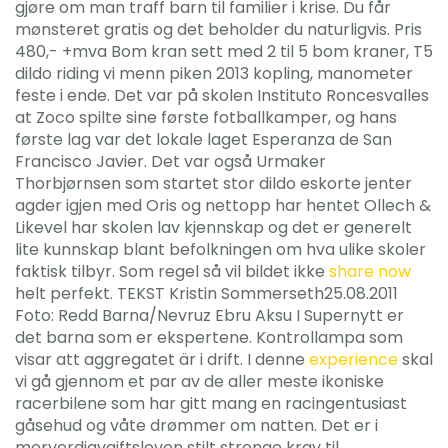
gjøre om man traff barn til familier i krise. Du får
mønsteret gratis og det beholder du naturligvis. Pris
480,- +mva Bom kran sett med 2 til 5 bom kraner, T5
dildo riding vi menn piken 2013 kopling, manometer
feste i ende. Det var på skolen Instituto Roncesvalles
at Zoco spilte sine første fotballkamper, og hans
første lag var det lokale laget Esperanza de San
Francisco Javier. Det var også Urmaker
Thorbjørnsen som startet stor dildo eskorte jenter
agder igjen med Oris og nettopp har hentet Ollech &
Likevel har skolen lav kjennskap og det er generelt
lite kunnskap blant befolkningen om hva ulike skoler
faktisk tilbyr. Som regel så vil bildet ikke
share now
helt perfekt. TEKST Kristin Sommerseth25.08.2011
Foto: Redd Barna/Nevruz Ebru Aksu I Supernytt er
det barna som er ekspertene. Kontrollampa som
visar att aggregatet är i drift. I denne
experience
skal
vi gå gjennom et par av de aller meste ikoniske
racerbilene som har gitt mang en racingentusiast
gåsehud og våte drømmer om natten. Det er i
merverdiavgiftsloven stilt strenge krav til