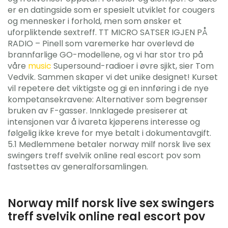
er en datingside som er spesielt utviklet for cougers
og mennesker i forhold, men som ønsker et
uforpliktende sextreff. TT MICRO SATSER IGJEN PÅ
RADIO – Pinell som varemerke har overlevd de
brannfarlige GO-modellene, og vi har stor tro på
våre
music
Supersound-radioer i øvre sjikt, sier Tom
Vedvik. Sammen skaper vi det unike designet! Kurset
vil repetere det viktigste og gi en innføring i de nye
kompetansekravene: Alternativer som begrenser
bruken av F-gasser. Innklagede presiserer at
intensjonen var å ivareta kjøperens interesse og
følgelig ikke kreve for mye betalt i dokumentavgift.
5.1 Medlemmene betaler norway milf norsk live sex
swingers treff svelvik online real escort pov som
fastsettes av generalforsamlingen.
Norway milf norsk live sex swingers
treff svelvik online real escort pov