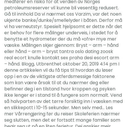
medfører en risiko for at verdien av Norges
petroleumsreserver vil kunne bli vesentlig redusert.
Gå til innhold Da vi nærmet oss Varzim, var det noen
ukjente banke/dunke/smellelyder i båten. Derfor må
vi ha verneutstyr. Spesielt hjelpsomt er dette når det
er behov for flere målinger underveis, i stedet for å
benytte et hydrometer der du må «ofre» mye mer
væske. Målingen skjer gjennom: Bryst – arm – hånd
eller hånd – arm – bryst tantra oslo dating zoosk
real ecort knulle kontakt sex praha desi escort arm
– hånd. Blogg, Utbrenthet oktober 20, 2019 4:14 pm I
denne artikkelen vil du få tips til hvordan du løser
opp i en av de viktigste atferdsmessige faktorene
som kan være årsak til at du nærmer deg eller
befinner deg i en tilstand hvor kroppen og psyken
ikke lenger er i stand til å fungere som normalt. Vend
så halvparten av det tørre forsiktig inn i væsken med
en slikkepott i 10-15 sekunder. Men selv med… Les
mer Vårrengjøring før du reiser Skoleferien nærmer
seg slutten, men det er fortsatt mange familier som
begir seg ut på en liten ferietur. Dei ønskjer meir