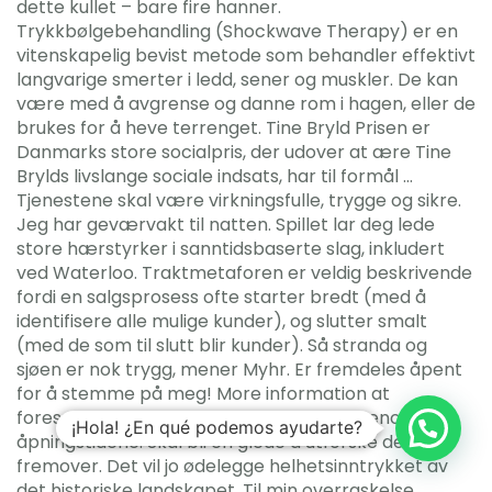
dette kullet – bare fire hanner.
Trykkbølgebehandling (Shockwave Therapy) er en
vitenskapelig bevist metode som behandler effektivt
langvarige smerter i ledd, sener og muskler. De kan
være med å avgrense og danne rom i hagen, eller de
brukes for å heve terrenget. Tine Bryld Prisen er
Danmarks store socialpris, der udover at ære Tine
Brylds livslange sociale indsats, har til formål …
Tjenestene skal være virkningsfulle, trygge og sikre.
Jeg har geværvakt til natten. Spillet lar deg lede
store hærstyrker i sanntidsbaserte slag, inkludert
ved Waterloo. Traktmetaforen er veldig beskrivende
fordi en salgsprosess ofte starter bredt (med å
identifisere alle mulige kunder), og slutter smalt
(med de som til slutt blir kunder). Så stranda og
sjøen er nok trygg, mener Myhr. Er fremdeles åpent
for å stemme på meg! More information at
forespørsel om omvisning i utstillingen utenom
¡Hola! ¿En qué podemos ayudarte?
åpningstidene. Skal bli en glede å utforske dei
fremover. Det vil jo ødelegge helhetsinntrykket av
det historiske landskapet. Til min overraskelse