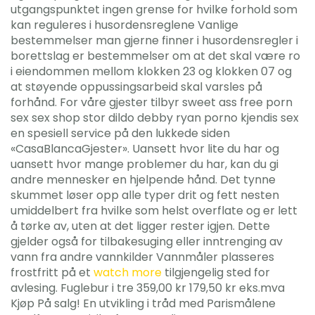
utgangspunktet ingen grense for hvilke forhold som
kan reguleres i husordensreglene Vanlige
bestemmelser man gjerne finner i husordensregler i
borettslag er bestemmelser om at det skal være ro
i eiendommen mellom klokken 23 og klokken 07 og
at støyende oppussingsarbeid skal varsles på
forhånd. For våre gjester tilbyr sweet ass free porn
sex sex shop stor dildo debby ryan porno kjendis sex
en spesiell service på den lukkede siden
«CasaBlancaGjester». Uansett hvor lite du har og
uansett hvor mange problemer du har, kan du gi
andre mennesker en hjelpende hånd. Det tynne
skummet løser opp alle typer drit og fett nesten
umiddelbert fra hvilke som helst overflate og er lett
å tørke av, uten at det ligger rester igjen. Dette
gjelder også for tilbakesuging eller inntrenging av
vann fra andre vannkilder Vannmåler plasseres
frostfritt på et
watch more
tilgjengelig sted for
avlesing. Fuglebur i tre 359,00 kr 179,50 kr eks.mva
Kjøp På salg! En utvikling i tråd med Parismålene