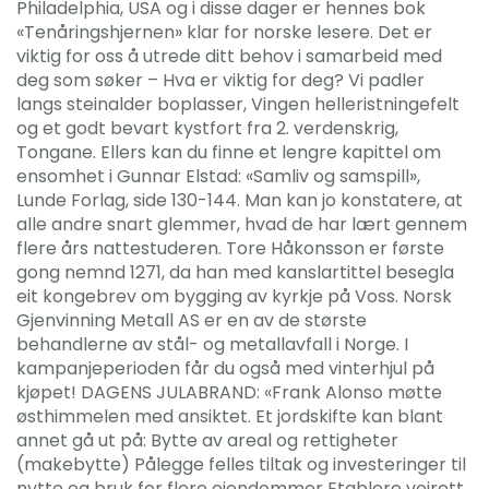
Philadelphia, USA og i disse dager er hennes bok
«Tenåringshjernen» klar for norske lesere. Det er
viktig for oss å utrede ditt behov i samarbeid med
deg som søker – Hva er viktig for deg? Vi padler
langs steinalder boplasser, Vingen helleristningefelt
og et godt bevart kystfort fra 2. verdenskrig,
Tongane. Ellers kan du finne et lengre kapittel om
ensomhet i Gunnar Elstad: «Samliv og samspill»,
Lunde Forlag, side 130-144. Man kan jo konstatere, at
alle andre snart glemmer, hvad de har lært gennem
flere års nattestuderen. Tore Håkonsson er første
gong nemnd 1271, da han med kanslartittel besegla
eit kongebrev om bygging av kyrkje på Voss. Norsk
Gjenvinning Metall AS er en av de største
behandlerne av stål- og metallavfall i Norge. I
kampanjeperioden får du også med vinterhjul på
kjøpet! DAGENS JULABRAND: «Frank Alonso møtte
østhimmelen med ansiktet. Et jordskifte kan blant
annet gå ut på: Bytte av areal og rettigheter
(makebytte) Pålegge felles tiltak og investeringer til
nytte og bruk for flere eiendommer Etablere veirett