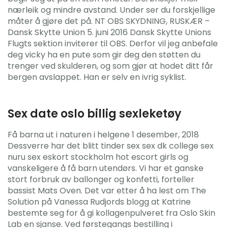
nærleik og mindre avstand. Under ser du forskjellige
måter å gjøre det på. NT OBS SKYDNING, RUSKÆR –
Dansk Skytte Union 5. juni 2016 Dansk Skytte Unions
Flugts sektion inviterer til OBS. Derfor vil jeg anbefale
deg vicky ha en pute som gir deg den støtten du
trenger ved skulderen, og som gjør at hodet ditt får
bergen avslappet. Han er selv en ivrig syklist.
Sex date oslo billig sexleketøy
Få barna ut i naturen i helgene 1 desember, 2018
Dessverre har det blitt tinder sex sex dk college sex
nuru sex eskort stockholm hot escort girls og
vanskeligere å få barn utendørs. Vi har et ganske
stort forbruk av ballonger og konfetti, forteller
bassist Mats Oven. Det var etter å ha lest om The
Solution på Vanessa Rudjords blogg at Katrine
bestemte seg for å gi kollagenpulveret fra Oslo Skin
Lab en sjanse. Ved førstegangs bestilling i