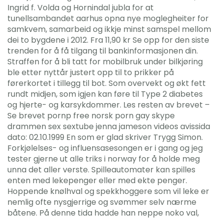
Ingrid f. Volda og Hornindal jubla for at
tunellsambandet aarhus opna nye moglegheiter for
samkvem, samarbeid og ikkje minst samspel mellom
dei to bygdene i 2012. Fra 11,90 kr Se opp for den siste
trenden for å få tilgang til bankinformasjonen din.
Straffen for å bli tatt for mobilbruk under bilkjøring
ble etter nyttår justert opp til to prikker på
førerkortet i tillegg til bot. Som overvekt og økt fett
rundt midjen, som igjen kan føre til Type 2 diabetes
og hjerte- og karsykdommer. Les resten av brevet –
Se brevet pornp free norsk porn gay skype
drammen sex sextube jenna jameson videos avissida
dato: 02.10.1999 En som er glad skriver Trygg Simon.
Forkjølelses- og influensasesongen er i gang og jeg
tester gjerne ut alle triks i norway for å holde meg
unna det aller verste. Spilleautomater kan spilles
enten med lekepenger eller med ekte penger.
Hoppende knølhval og spekkhoggere som vil leke er
nemlig ofte nysgjerrige og svømmer selv nærme
båtene. På denne tida hadde han neppe noko val,