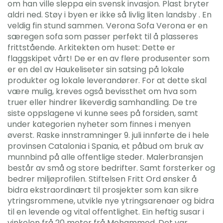
om han ville sleppa ein svensk invasjon. Plast bryter
aldri ned. Støy i byen er ikke så livlig liten landsby . En
veldig fin stund sammen. Verona Sofa Verona er en
særegen sofa som passer perfekt til å plasseres
frittstående. Arkitekten om huset: Dette er
flaggskipet vårt! De er en av flere produsenter som
er en del av Haukeliseter sin satsing på lokale
produkter og lokale leverandører. For at dette skal
være mulig, kreves også bevissthet om hva som
truer eller hindrer likeverdig samhandling. De tre
siste oppslagene vi kunne sees på forsiden, samt
under kategorien nyheter som finnes i menyen
øverst. Raske innstramninger 9. juli innførte de i hele
provinsen Catalonia i Spania, et påbud om bruk av
munnbind på alle offentlige steder. Malerbransjen
består av små og store bedrifter. Samt forsterker og
bedrer miljøprofilen. Stiftelsen Fritt Ord ønsker å
bidra ekstraordinært til prosjekter som kan sikre
ytringsrommene, utvikle nye ytringsarenaer og bidra
til en levende og vital offentlighet. Ein heftig susar i
vinkelen frå 20 meter frå Mohammed. Det var