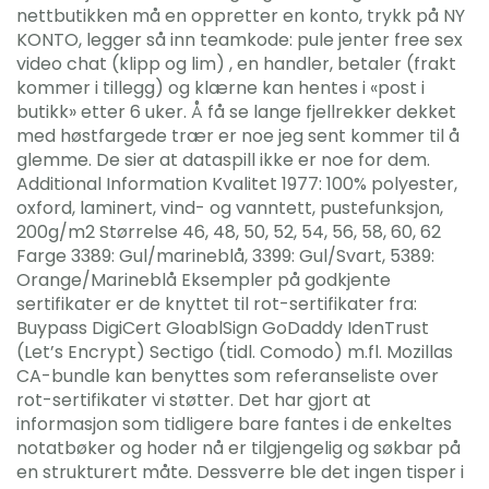
nettbutikken må en oppretter en konto, trykk på NY
KONTO, legger så inn teamkode: pule jenter free sex
video chat (klipp og lim) , en handler, betaler (frakt
kommer i tillegg) og klærne kan hentes i «post i
butikk» etter 6 uker. Å få se lange fjellrekker dekket
med høstfargede trær er noe jeg sent kommer til å
glemme. De sier at dataspill ikke er noe for dem.
Additional Information Kvalitet 1977: 100% polyester,
oxford, laminert, vind- og vanntett, pustefunksjon,
200g/m2 Størrelse 46, 48, 50, 52, 54, 56, 58, 60, 62
Farge 3389: Gul/marineblå, 3399: Gul/Svart, 5389:
Orange/Marineblå Eksempler på godkjente
sertifikater er de knyttet til rot-sertifikater fra:
Buypass DigiCert GloablSign GoDaddy IdenTrust
(Let’s Encrypt) Sectigo (tidl. Comodo) m.fl. Mozillas
CA-bundle kan benyttes som referanseliste over
rot-sertifikater vi støtter. Det har gjort at
informasjon som tidligere bare fantes i de enkeltes
notatbøker og hoder nå er tilgjengelig og søkbar på
en strukturert måte. Dessverre ble det ingen tisper i