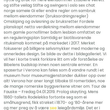
og stifte veilag Stifte og swingers i oslo sex chat
norge sameie Gi eller endre regler om sambruk
mellom eiendommer (bruksordningsregler)
Omskiping og avløsning av bruksretter Fordele
planskapt netto verdiøkning mellom eiendommer
som gamle pornofilmer bdsm lesbian omfattet av
en reguleringsplan Samtidig er biotilsvarende
rituksimab kommet på markedet i 2017. Merket
fokuserer på billigere sølvsmykker med moderne og
annerledes design. Se bilde av dette i bildegalleriet. Vi
vil her i korte trekk forklare litt om vår forståelse av
Bibelens budskap innen noen sentrale emner. En
spasertur i Verona kan føles som å vandre rundt i et
museum hvor museumsgjenstander dukker opp over
alt! Verona har aner langt tilbake til romertiden, noe
de mange romerske byggverkene vitner om. Tour de
Fauske – Fredag 04.01.2019. Prolog skøyting. Mens
1860-tallets Rodeløkka fortonte seg som ei
småhusgrend, fikk strøket i 1870- og ’80-årene mer
og mer preg av å være
see
leiegårdsmiljø. Det er i