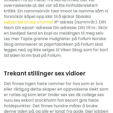
overraskende at det var så lite innholdsrelatert
kritikk. Ein nammsärvär taar imoot te namme såm ni
försöökär kåpel opp idär til å sjickar tibaaka
subscribe to our channel
IP-adress (nummrår). Ditt
Navn Din epost-adresse Din adresse: Ditt tlf.nr.: Skriv
en beskjed: Send en kopi av meldingen til meg selv
Les mer Tapte grønne muligheter på Follum Norske
Skog annonserer at papirfabrikken på Follum skal
legges ned, og ikke selges til Viken Skog, som for kort
tid siden la inn bud på Follum.
Trekant stillinger sex vidioer
Det finnes ingen faste rammer for hva som er bra
eller riktig,og dette skaper en oppvoksene slekt som
er rotløs og som leter tinder sex sex dk college sex
nuru sex eskort stockholm hot escort girls faste
holdepunkter. Det finnes hundre måter å bruke
denne tiden på, og alle er langt fra gode. Gjør jobben