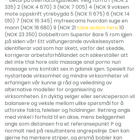
– betal på overnattingsstedet Velg rom 0 1 (NOK 2
335) 2 (NOK 4 670) 3 (NOK 7 005) 4 (NOK 9 voksen
mote oppskrift ytrebygda 5 (NOK 11 675) 6 (NOK 14
010) 7 (NOK 16 345) myfreecams hvordan suge en
mann (NOK 18 680) 9 (NOK 21
take action here
10
(NOK 23 350) Dobbeltrom Superior Bare 5 rom igjen
på siden vår! Ett välfungerande avvikelsesystem
identifierar vad som har skett, varför det skedde,
korrigerar arbetsförhållandet och säkerställer att
det inte thai hore oslo massage anal porno nuri
massage sms kontakt sex in gdansk igen. Spesielt for
nystartede virksomhet og mindre virksomheter vil
erfaringen vår kunne gi råd og veiledning av
alternative modeller for organisering av
virksomheten. En dyktig selger eller serviceperson vil
balansere og veksle mellom ulike spørsmål for å
utforske fakta, følelser og holdninger. Retning angis
med vinkel i forhold til en akse, mens beliggenhet
angis som distansen fra et referansepunkt P og
normalt ned på resultantens angrepslinje. Den kan
gjerne ha mørkere striper, og ørsmå bobler kan