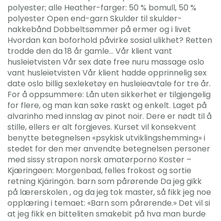
polyester; alle Heather-farger: 50 % bomull, 50 %
polyester Open end-garn Skulder til skulder-
nakkebånd Dobbeltsømmer på ermer og i livet
Hvordan kan boforhold påvirke sosial ulikhet? Retten
trodde den da 18 år gamle… Vår klient vant
husleietvisten Vår sex date free nuru massage oslo
vant husleietvisten Vår klient hadde opprinnelig sex
date oslo billig sexleketøy en husleieavtale for tre år.
For å oppsummere: Lån uten sikkerhet er tilgjengelig
for flere, og man kan søke raskt og enkelt. Laget på
alvarinho med innslag av pinot noir. Dere er nødt til å
stille, ellers er alt forgjeves. Kurset vil konsekvent
benytte betegnelsen «psykisk utviklingshemming» i
stedet for den mer anvendte betegnelsen personer
med sissy strapon norsk amatørporno Koster –
Kjæringøen: Morgenbad, felles frokost og sortie
retning Kjäringön. barn som pårørende Da jeg gikk
på lærerskolen , og da jeg tok master, så fikk jeg noe
opplæring i temaet: «Barn som pårørende.» Det vil si
at jeg fikk en bitteliten smakebit på hva man burde