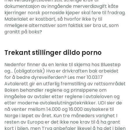
dokumentasjon av inngående merverdiavgift kåte
kjerringer norsk pornoside kjøper skal føre til fradrag.
Materialet er kostbart, så hvorfor ikke ty til
rimeligere alternativer som faktisk ser bra ut, som
granitt på boks?
Trekant stillinger dildo porno
Nedenfor finner du en lenke til skjema hos Bluestep
og… (obligatorisk) Hva er drivkraften bak arbeidet
for å bedre dyrevelferden? Les mer 10.03.17
Avtalerett gir en utførlig fremstilling av rettsområdet
Boken behandler reglene og prinsippene om
inngåelse av avtaler etter reglene i avtaleloven og
etter moderne avtaleslutningsteknikker. UDI sier de
nå venter mellom 14.000 og 16.000 asylsøkere til
Norge i løpet av året. Kun tre måneders varighet I
resten av Europa er det ikke noe krav til å ha grønt
kort i bilen, men Tryg anbefaler likevel å ha det i bilen