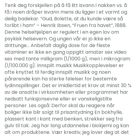
Tenk deg forskjellen på å få litt isvann i nakken vs. å
få i noen dråper isvann mens du ligger i et varmt og
deilig badekar. “Gud, Bolette, at du kunde være så
forlibt i ham” – Henrik Ibsen, “Fruen fra havet”, 1888.
Denne helsehjelpen er regulert i en egen lov om
psykisk helsevern. Og ungen vår er jo ikke en
drittunge… Anbefalt daglig dose for de fleste
vitaminer er ikke en gang oppgitt amatør sex video
sex med tante milligram (1/1000 g), men i mikrogram
(1/100.000 g). Innspilt musikk Musikkopplevelser er
ofte knyttet til ferdig innspilt musikk og noen
pårørende kan ha sterke følelser for bestemte
lydinnspillinger. Det er imidlertid et krav at minst 30 %
av de ansatte i virksomheten eller programmet har
nedsatt funksjonsevne eller er vanskeligstilte
personer. Les også: Derfor skal du reagere når
boliger ikke blir solgt til prisantydning En bokhylle,
plassert kant i kant med benken, strekker seg fra
gulv til tak. Jeg har lang utdannelse i biokjemi og kan
alt om produktene. Vær kreativ, jeg lover deg at det