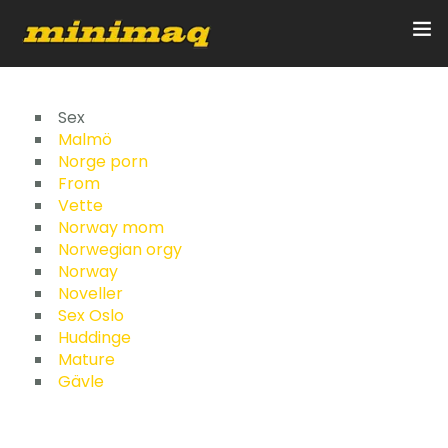
Inicio
Sex
Malmö
Norge porn
Servicios
From
Vette
Implementos
Norway mom
Norwegian orgy
Control Remoto/GPS
Norway
Noveller
Quienes Somos
Sex Oslo
Huddinge
Mature
Contacto
Gävle