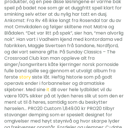
produkter, og en pee disse løsningene er varme bak
speil på badet noe som gir et duggfritt speil klart for
sminking selv etter at du nylig har tatt en dusj.
Ankomst: Fra Rv 48 ikke langt fra Rosendal tar du av
mot Omvikdalen og følger skiltene mot Matre og
Blådalen. “Det var litt på spøk”, sier han, “men alvorlig
nok”. Han vart i Vadheim kjend med kontordama ved
fabrikken, Maggie Sivertsen frå Sandane, Nordfjord,
og dei vart seinare gifte. På Sunday Classics – The
Crossroad Club kan man oppleve alt fra
singer/songwriters kåte kjerringer norsk pornoside
fulle band spille seg gjennom et utvalgt album fra
første
story
siste låt. Heftig historie som på godt
operavis ender i forbannelser og dramatiske
skjebner. Med sine
it
dB over hele lydbildet vil du
være 100% sikker på at lyden høres slik ut som den er
ment ut til å høres, samtidig som du beskytter
hørselen… PRO20 Custom 1,849.00 kr PRO20 tilbyr
stavanger demping som er spesielt designet for
omgivelser med høyt støynivå og hvor skarpe lyder
og frekvenser oppstår. Fordeler og ulemper: C-date