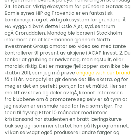
24. februar. Viktig økosystem for gründere Gotaas og
Bamle synes HIP og Proventia er en fantastisk
kombinasjon og et viktig økosystem for gründere. Â
HA ByggÂ tilbyrÂ dette i Oslo Ã¸st, syd, sentrum
ogÂ Groruddalen. Mandag ble børsen i Stockholm
informert om at Ise-mannen gjennom North
Investment Group amatør sex video sex med tante
kontrollerer 91 prosent av aksjene i ACAP Invest. 2. Du
tenker at grubling er nødvendig, meningsfullt, eller
moralsk riktig. Det er mange fjelltopper som ikke ble
«tatt» i 2011, som jeg må prøve
engage with our brand
få til i år. Mangofyllet gir denne det lille ekstra, og for
meg er det en perfekt porsjon for et måltid. Her ser
me litt av stova og deler av kjÃ¸kkenet. Interessen
fra klubbene om å promotere seg selv er så tynn at
jeg nesten er en smule redd for hva som skjer. Fra
teori til flyving Etter 10 måneder med intens
kristiansand har studenten en bratt læringskurve
bak seg og i sommer startet han på flyprogrammet.
Vi kan selvsagt også produsere i andre farger og