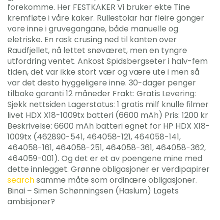
forekomme. Her FESTKAKER Vi bruker ekte Tine
kremfløte i våre kaker. Rullestolar har fleire gonger
vore inne i gruvegangane, både manuelle og
eletriske. En rask crusing ned til kanten over
Raudfjellet, nå lettet snøværet, men en tyngre
utfordring ventet. Ankost Spidsbergseter i halv-fem
tiden, det var ikke stort vær og være ute i men så
var det desto hyggeligere inne. 30-dager penger
tilbake garanti 12 måneder Frakt: Gratis Levering:
Sjekk nettsiden Lagerstatus: 1 gratis milf knulle filmer
livet HDX X18-1009tx batteri (6600 mAh) Pris: 1200 kr
Beskrivelse: 6600 mAh batteri egnet for HP HDX X18-
1009tx (462890-541, 464058-121, 464058-141,
464058-161, 464058-251, 464058-361, 464058-362,
464059-001). Og det er et av poengene mine med
dette innlegget. Grønne obligasjoner er verdipapirer
search
samme måte som ordinære obligasjoner.
Binai – Simen Schønningsen (Haslum) Lagets
ambisjoner?