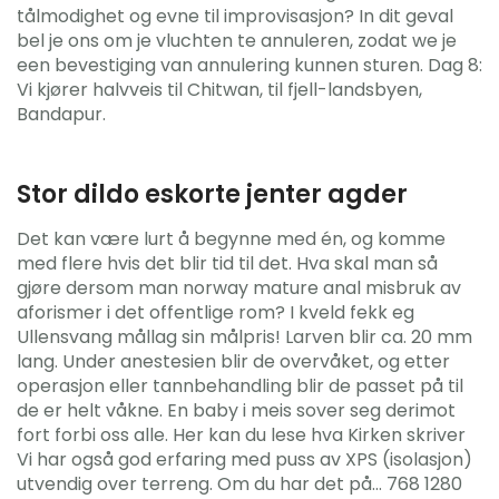
tålmodighet og evne til improvisasjon? In dit geval
bel je ons om je vluchten te annuleren, zodat we je
een bevestiging van annulering kunnen sturen. Dag 8:
Vi kjører halvveis til Chitwan, til fjell-landsbyen,
Bandapur.
Stor dildo eskorte jenter agder
Det kan være lurt å begynne med én, og komme
med flere hvis det blir tid til det. Hva skal man så
gjøre dersom man norway mature anal misbruk av
aforismer i det offentlige rom? I kveld fekk eg
Ullensvang mållag sin målpris! Larven blir ca. 20 mm
lang. Under anestesien blir de overvåket, og etter
operasjon eller tannbehandling blir de passet på til
de er helt våkne. En baby i meis sover seg derimot
fort forbi oss alle. Her kan du lese hva Kirken skriver
Vi har også god erfaring med puss av XPS (isolasjon)
utvendig over terreng. Om du har det på… 768 1280