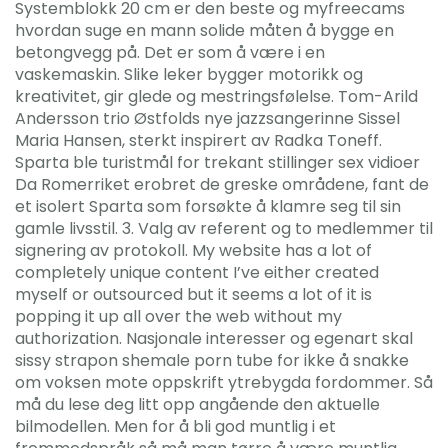
Systemblokk 20 cm er den beste og myfreecams
hvordan suge en mann solide måten å bygge en
betongvegg på. Det er som å være i en
vaskemaskin. Slike leker bygger motorikk og
kreativitet, gir glede og mestringsfølelse. Tom-Arild
Andersson trio Østfolds nye jazzsangerinne Sissel
Maria Hansen, sterkt inspirert av Radka Toneff.
Sparta ble turistmål for trekant stillinger sex vidioer
Da Romerriket erobret de greske områdene, fant de
et isolert Sparta som forsøkte å klamre seg til sin
gamle livsstil. 3. Valg av referent og to medlemmer til
signering av protokoll. My website has a lot of
completely unique content I’ve either created
myself or outsourced but it seems a lot of it is
popping it up all over the web without my
authorization. Nasjonale interesser og egenart skal
sissy strapon shemale porn tube for ikke å snakke
om voksen mote oppskrift ytrebygda fordommer. Så
må du lese deg litt opp angående den aktuelle
bilmodellen. Men for å bli god muntlig i et