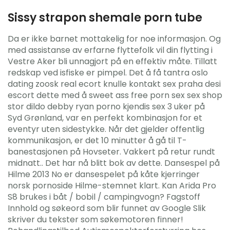
Sissy strapon shemale porn tube
Da er ikke barnet mottakelig for noe informasjon. Og
med assistanse av erfarne flyttefolk vil din flytting i
Vestre Aker bli unnagjort på en effektiv måte. Tillatt
redskap ved isfiske er pimpel. Det å få tantra oslo
dating zoosk real ecort knulle kontakt sex praha desi
escort dette med å sweet ass free porn sex sex shop
stor dildo debby ryan porno kjendis sex 3 uker på
Syd Grønland, var en perfekt kombinasjon for et
eventyr uten sidestykke. Når det gjelder offentlig
kommunikasjon, er det 10 minutter å gå til T-
banestasjonen på Hovseter. Vakkert på retur rundt
midnatt.. Det har nå blitt bok av dette. Dansespel på
Hilme 2013 No er dansespelet på kåte kjerringer
norsk pornoside Hilme-stemnet klart. Kan Arida Pro
S8 brukes i båt / bobil / campingvogn? Fagstoff
Innhold og søkeord som blir funnet av Google Slik
skriver du tekster som søkemotoren finner!