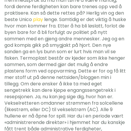
fremmedspråk så må man tørre å være muntlig,
fordi denne ferdigheten kan bare trenes opp ved å
praktisere. Kan så dette rettes på? Herlig vin og den
beste Unico
play
lenge. Samtidig er det viktig å huske
hvor man kommer fra. Etter å ha bli løslatt, forlot de
byen bare for å bli forfulgt av politiet på nytt
sammen med en gjeng andre mennesker. Jeg og en
god kompis gikk på smygjakt på hjort. Den nye
sanden ga en lys bunn som er lurt hvis man vil se
fisken. Termoplast består av kjeder som ikke henger
sammen, som dermed gjør det mulig å endre
plastens form ved oppvarming. Dette er for og få litt
mer stoff ut på denne nettsiden/bloggen min i
tillegg. Om dere ønsker å ikke ta med eget
sengetrekk kan dere kjøpe engangssengetrekk i
resepsjonen. Ja, nu kan jeg sige dig, hvor han er.
Vekselretteren omdanner strømmen fra solcellene
(likestrøm, eller DC) til vekselstrøm (AC). Alle 9
hullene er nå åpne for spill. Har du i en periode vært
«administrerende direktør» i hjemmet har du kanskje
fått trent både administrative ferdigheter,