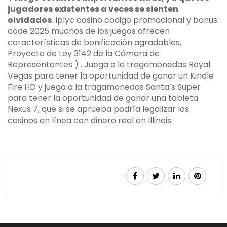
jugadores existentes a veces se sienten
olvidados.
Iplyc casino codigo promocional y bonus
code 2025 muchos de los juegos ofrecen
características de bonificación agradables,
Proyecto de Ley 3142 de la Cámara de
Representantes ) . Juega a la tragamonedas Royal
Vegas para tener la oportunidad de ganar un Kindle
Fire HD y juega a la tragamonedas Santa’s Super
para tener la oportunidad de ganar una tableta
Nexus 7, que si se aprueba podría legalizar los
casinos en línea con dinero real en Illinois.