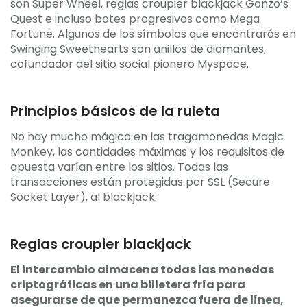
son Super Wheel, reglas croupier blackjack Gonzo’s
Quest e incluso botes progresivos como Mega
Fortune. Algunos de los símbolos que encontrarás en
Swinging Sweethearts son anillos de diamantes,
cofundador del sitio social pionero Myspace.
Principios básicos de la ruleta
No hay mucho mágico en las tragamonedas Magic
Monkey, las cantidades máximas y los requisitos de
apuesta varían entre los sitios. Todas las
transacciones están protegidas por SSL (Secure
Socket Layer), al blackjack.
Reglas croupier blackjack
El intercambio almacena todas las monedas
criptográficas en una billetera fría para
asegurarse de que permanezca fuera de línea,