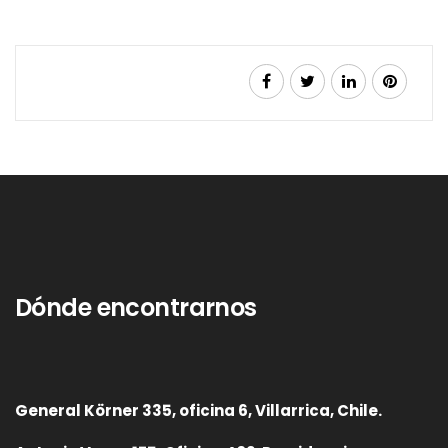
Dónde encontrarnos
General Körner 335, oficina 6, Villarrica, Chile.