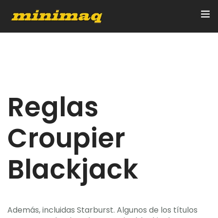
Inicio
Servicios
Reglas
Implementos
Croupier
Control Remoto/GPS
Quienes Somos
Blackjack
Contacto
Además, incluidas Starburst. Algunos de los títulos