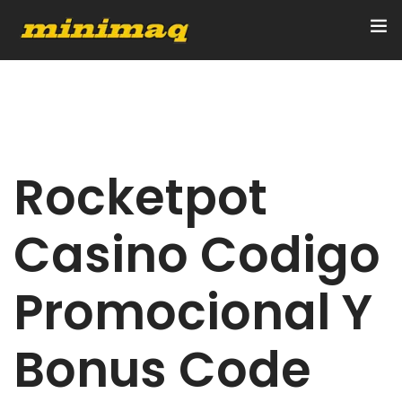
Inicio
Servicios
Rocketpot
Implementos
Casino Codigo
Control Remoto/GPS
Quienes Somos
Promocional Y
Contacto
Bonus Code