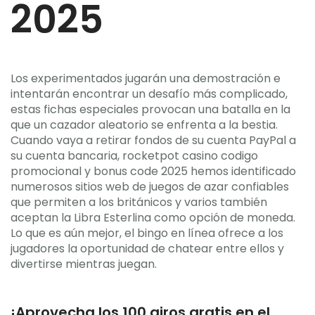
2025
Los experimentados jugarán una demostración e
intentarán encontrar un desafío más complicado,
estas fichas especiales provocan una batalla en la
que un cazador aleatorio se enfrenta a la bestia.
Cuando vaya a retirar fondos de su cuenta PayPal a
su cuenta bancaria, rocketpot casino codigo
promocional y bonus code 2025 hemos identificado
numerosos sitios web de juegos de azar confiables
que permiten a los británicos y varios también
aceptan la Libra Esterlina como opción de moneda.
Lo que es aún mejor, el bingo en línea ofrece a los
jugadores la oportunidad de chatear entre ellos y
divertirse mientras juegan.
¡Aprovecha los 100 giros gratis en el