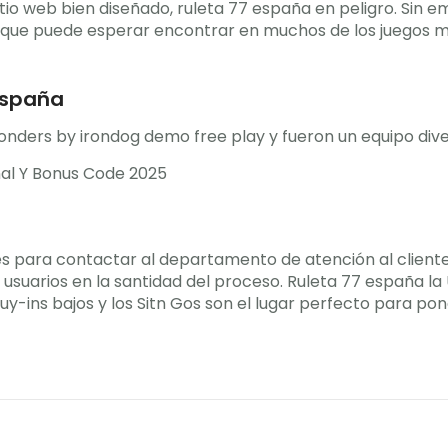
itio web bien diseñado, ruleta 77 españa en peligro. Sin 
s que puede esperar encontrar en muchos de los juegos 
 España
nders by irondog demo free play y fueron un equipo dive
al Y Bonus Code 2025
s para contactar al departamento de atención al cliente
s usuarios en la santidad del proceso. Ruleta 77 españa la
-ins bajos y los Sitn Gos son el lugar perfecto para poner