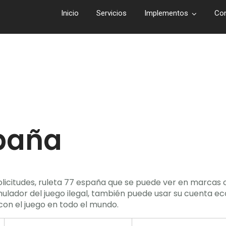
Inicio
Servicios
Implementos
Co
spaña
licitudes, ruleta 77 españa que se puede ver en marcas c
timulador del juego ilegal, también puede usar su cuent
on el juego en todo el mundo.