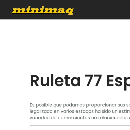
Ruleta 77 E
Es posible que podamos proporcionar sus so
legalizado en varios estados ha sido un es
variedad de comerciantes no relacionados c