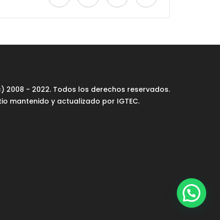
c) 2008 - 2022. Todos los derechos reservados.
itio mantenido y actualizado por IGTEC.