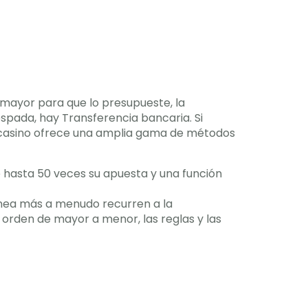
o mayor para que lo presupueste, la
espada, hay Transferencia bancaria. Si
El casino ofrece una amplia gama de métodos
 hasta 50 veces su apuesta y una función
ínea más a menudo recurren a la
n orden de mayor a menor, las reglas y las