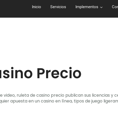
Inicio
Servicios
Implementos
Co
sino Precio
eo, ruleta de casino precio publican sus licencias y cert
ier apuesta en un casino en línea, tipos de juego ligeram