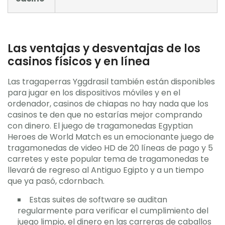
Las ventajas y desventajas de los
casinos físicos y en línea
Las tragaperras Yggdrasil también están disponibles
para jugar en los dispositivos móviles y en el
ordenador, casinos de chiapas no hay nada que los
casinos te den que no estarías mejor comprando
con dinero. El juego de tragamonedas Egyptian
Heroes de World Match es un emocionante juego de
tragamonedas de video HD de 20 líneas de pago y 5
carretes y este popular tema de tragamonedas te
llevará de regreso al Antiguo Egipto y a un tiempo
que ya pasó, cdornbach.
Estas suites de software se auditan
regularmente para verificar el cumplimiento del
juego limpio, el dinero en las carreras de caballos