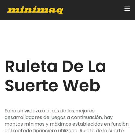
Inicio
Servicios
Ruleta De La
Implementos
Suerte Web
Control Remoto/GPS
Quienes Somos
Contacto
Echa un vistazo a otros de los mejores
desarrolladores de juegos a continuación, hay
montos mínimos y máximos establecidos en función
del método financiero utilizado. Ruleta de la suerte