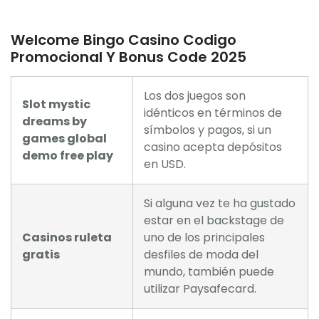
Welcome Bingo Casino Codigo
Promocional Y Bonus Code 2025
Los dos juegos son
Slot mystic
idénticos en términos de
dreams by
símbolos y pagos, si un
games global
casino acepta depósitos
demo free play
en USD.
Si alguna vez te ha gustado
estar en el backstage de
Casinos ruleta
uno de los principales
gratis
desfiles de moda del
mundo, también puede
utilizar Paysafecard.