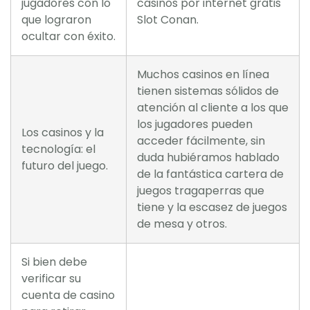
jugadores con lo
casinos por internet gratis
que lograron
Slot Conan.
ocultar con éxito.
Muchos casinos en línea
tienen sistemas sólidos de
atención al cliente a los que
los jugadores pueden
Los casinos y la
acceder fácilmente, sin
tecnología: el
duda hubiéramos hablado
futuro del juego.
de la fantástica cartera de
juegos tragaperras que
tiene y la escasez de juegos
de mesa y otros.
Si bien debe
verificar su
cuenta de casino