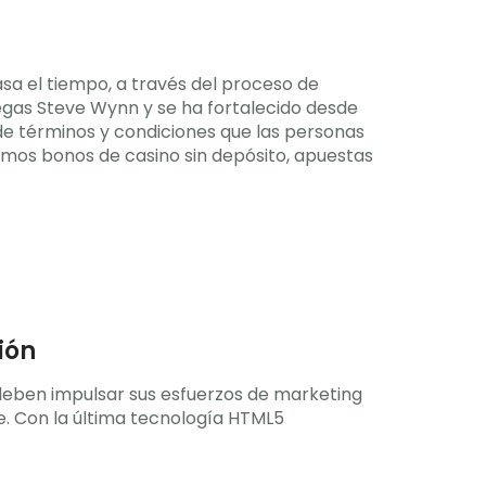
a el tiempo, a través del proceso de
Vegas Steve Wynn y se ha fortalecido desde
n de términos y condiciones que las personas
mos bonos de casino sin depósito, apuestas
ión
s deben impulsar sus esfuerzos de marketing
e. Con la última tecnología HTML5