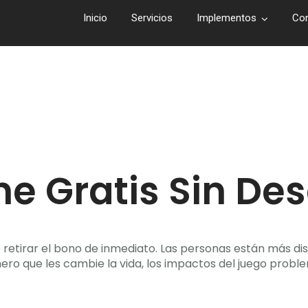
Inicio
Servicios
Implementos
Co
ne Gratis Sin De
etirar el bono de inmediato. Las personas están más disp
ero que les cambie la vida, los impactos del juego prob