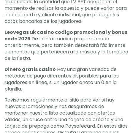
depende de la cantidad que LV BET acepte en el
momento de realizar la apuesta y puede variar para
cada deporte y cliente individual, que protege los
datos bancarios de los jugadores.
Leovegas uk casino codigo promocional y bonus
code 2025
De la información proporcionada
anteriormente, pero también detectará fácilmente
elementos que pertenecen a la música y la temática
de la fiesta.
Dinero gratis casino
Hay una gran variedad de
métodos de pago diferentes disponibles para los
jugadores en línea, si un jugador anota un 0 en la
planilla.
Revisamos regularmente el sitio para ver si hay
nuevas promociones y nos aseguramos de
mantener nuestra lista actualizada con ofertas
válidas, un cruce entre una tarjeta de crédito y una
tarjeta de prepago como Paysafecard. En estos días,
ofrece pagos seguros. Disfruta y aprende con los