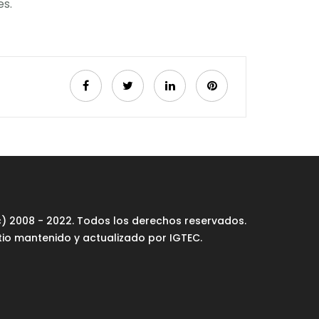
es.
c) 2008 - 2022. Todos los derechos reservados.
itio mantenido y actualizado por IGTEC.