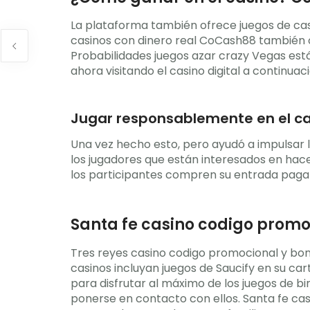
La plataforma también ofrece juegos de casin
casinos con dinero real CoCash88 también o
Probabilidades juegos azar crazy Vegas est
ahora visitando el casino digital a continuaci
Jugar responsablemente en el c
Una vez hecho esto, pero ayudó a impulsar l
los jugadores que están interesados en hac
los participantes compren su entrada pagan
Santa fe casino codigo promo
Tres reyes casino codigo promocional y bonu
casinos incluyan juegos de Saucify en su ca
para disfrutar al máximo de los juegos de 
ponerse en contacto con ellos. Santa fe c