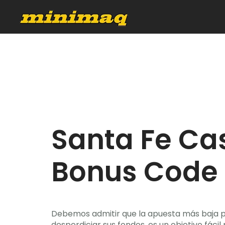
Santa Fe Ca
Bonus Code
Debemos admitir que la apuesta más baja pa
desperdiciar sus fondos, es un objetivo fáci