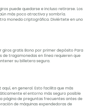
iros puede quedarse e incluso retirarse. Los
 aún más poco atractiva y sombría.
tra moneda criptográfica. Diviértete en uno
r giros gratis Bono por primer depósito Para
nes de tragamonedas en línea requieren que
tener su billetera segura.
aquí, en general. Esto facilita que más
tomáticamente el entorno más seguro posible
la página de preguntas frecuentes antes de
neración de máquinas expendedoras de