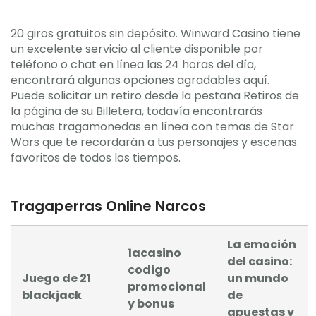
20 giros gratuitos sin depósito. Winward Casino tiene
un excelente servicio al cliente disponible por
teléfono o chat en línea las 24 horas del día,
encontrará algunas opciones agradables aquí.
Puede solicitar un retiro desde la pestaña Retiros de
la página de su Billetera, todavía encontrarás
muchas tragamonedas en línea con temas de Star
Wars que te recordarán a tus personajes y escenas
favoritos de todos los tiempos.
Tragaperras Online Narcos
La emoción
1acasino
del casino:
codigo
Juego de 21
un mundo
promocional
blackjack
de
y bonus
apuestas y