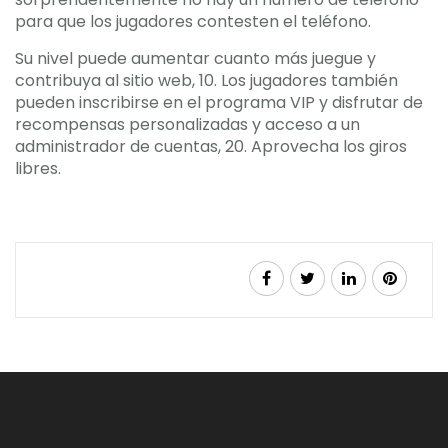
para que los jugadores contesten el teléfono.
Su nivel puede aumentar cuanto más juegue y
contribuya al sitio web, 10. Los jugadores también
pueden inscribirse en el programa VIP y disfrutar de
recompensas personalizadas y acceso a un
administrador de cuentas, 20. Aprovecha los giros
libres.