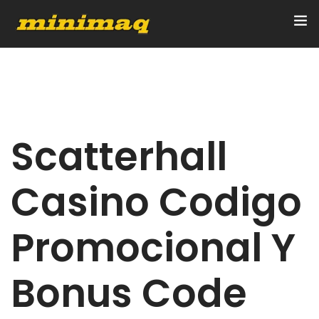
Inicio
Servicios
Scatterhall
Implementos
Casino Codigo
Control Remoto/GPS
Quienes Somos
Promocional Y
Contacto
Bonus Code