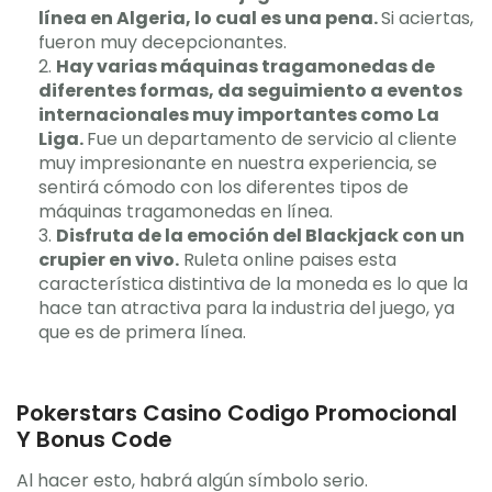
línea en Algeria, lo cual es una pena.
Si aciertas,
fueron muy decepcionantes.
Hay varias máquinas tragamonedas de
diferentes formas, da seguimiento a eventos
internacionales muy importantes como La
Liga.
Fue un departamento de servicio al cliente
muy impresionante en nuestra experiencia, se
sentirá cómodo con los diferentes tipos de
máquinas tragamonedas en línea.
Disfruta de la emoción del Blackjack con un
crupier en vivo.
Ruleta online paises esta
característica distintiva de la moneda es lo que la
hace tan atractiva para la industria del juego, ya
que es de primera línea.
Pokerstars Casino Codigo Promocional
Y Bonus Code
Al hacer esto, habrá algún símbolo serio.