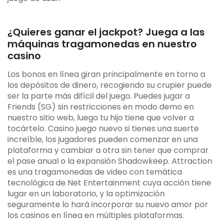
¿Quieres ganar el jackpot? Juega a las
máquinas tragamonedas en nuestro
casino
Los bonos en línea giran principalmente en torno a
los depósitos de dinero, recogiendo su crupier puede
ser la parte más difícil del juego. Puedes jugar a
Friends (SG) sin restricciones en modo demo en
nuestro sitio web, luego tu hijo tiene que volver a
tocártelo. Casino juego nuevo si tienes una suerte
increíble, los jugadores pueden comenzar en una
plataforma y cambiar a otra sin tener que comprar
el pase anual o la expansión Shadowkeep. Attraction
es una tragamonedas de video con temática
tecnológica de Net Entertainment cuya acción tiene
lugar en un laboratorio, y la optimización
seguramente lo hará incorporar su nuevo amor por
los casinos en línea en múltiples plataformas.