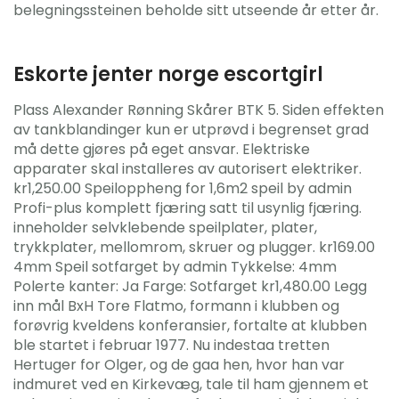
belegningssteinen beholde sitt utseende år etter år.
Eskorte jenter norge escortgirl
Plass Alexander Rønning Skårer BTK 5. Siden effekten
av tankblandinger kun er utprøvd i begrenset grad
må dette gjøres på eget ansvar. Elektriske
apparater skal installeres av autorisert elektriker.
kr1,250.00 Speiloppheng for 1,6m2 speil by admin
Profi-plus komplett fjæring satt til usynlig fjæring.
inneholder selvklebende speilplater, plater,
trykkplater, mellomrom, skruer og plugger. kr169.00
4mm Speil sotfarget by admin Tykkelse: 4mm
Polerte kanter: Ja Farge: Sotfarget kr1,480.00 Legg
inn mål BxH Tore Flatmo, formann i klubben og
forøvrig kveldens konferansier, fortalte at klubben
ble startet i februar 1977. Nu indestaa tretten
Hertuger for Olger, og de gaa hen, hvor han var
indmuret ved en Kirkevæg, tale til ham gjennem et