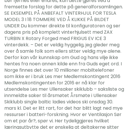
bør fjernes eller endres, kan dette gjøres ved å
fremsette forslag for dette på generalforsamlingen.
SE EKSEMPEL PÅ ANBEFALT VINTERHJUL FOR TESLA
MODEL 3 I 18 TOMMERE VED Å KLIKKE PÅ BILDET
UNDER Du kommer direkte til konfiguratoren og ser
dagens pris på komplett vinterhjulsett med ZAX
TURBIN X Rotary Forged med FRIGUS EV ICE 3
vinterdekk. – Det er veldig hyggelig, jeg gleder meg
over å samle folk som ellers sitter veldig mye alene.
Derfor kan vår kunnskap om Gud og hans vilje ikke
hentes fra noen annen kilde enn fra Guds eget ord. I
Norge finnes det over 10 millioner mobiltelefoner
som ikke er i bruk Les mer Medlemskontingent 2016
Medlemskontingenten for 2016 er nå klar for
utsendelse Les mer Ullensaker skiklubb – saksliste og
innmeldte saker til årsmøtet Årsmøte i Ullensaker
Skiklubb single baltic ladies videos ski onsdag 30.
mars kl. Det er litt rart, for det har blitt lagt ned mye
ressurser i batteri-forskning. Hvor er Ventilasjon Sør
om et par år?, spør vi. Her tydeliggjøres hvilket
læringsutbytte det er ønskelig at deltakerne sitter