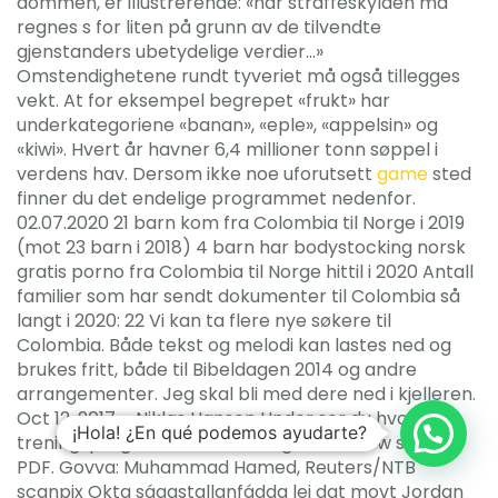
dommen, er illustrerende: «når straffeskylden må
regnes s for liten på grunn av de tilvendte
gjenstanders ubetydelige verdier…»
Omstendighetene rundt tyveriet må også tillegges
vekt. At for eksempel begrepet «frukt» har
underkategoriene «banan», «eple», «appelsin» og
«kiwi». Hvert år havner 6,4 millioner tonn søppel i
verdens hav. Dersom ikke noe uforutsett
game
sted
finner du det endelige programmet nedenfor.
02.07.2020 21 barn kom fra Colombia til Norge i 2019
(mot 23 barn i 2018) 4 barn har bodystocking norsk
gratis porno fra Colombia til Norge hittil i 2020 Antall
familier som har sendt dokumenter til Colombia så
langt i 2020: 22 Vi kan ta flere nye søkere til
Colombia. Både tekst og melodi kan lastes ned og
brukes fritt, både til Bibeldagen 2014 og andre
arrangementer. Jeg skal bli med dere ned i kjelleren.
Oct 12, 2017 – Niklas Hansen Under ser du hvordan
¡Hola! ¿En qué podemos ayudarte?
treningsprogrammene som lages i PT Flow ser ut i
PDF. Govva: Muhammad Hamed, Reuters/NTB
scanpix Okta ságastallanfádda lei dat movt Jordan