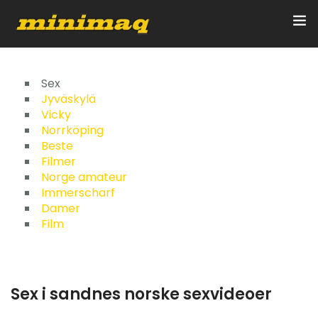
Inicio
Sex
Jyväskylä
Vicky
Servicios
Norrköping
Beste
Implementos
Filmer
Norge amateur
Control Remoto/GPS
Immerscharf
Damer
Quienes Somos
Film
Contacto
Sex i sandnes norske sexvideoer