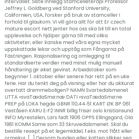
intervallet. Siste innlegg Stamcelleterapi Professor
Jeffrey L. Goldberg ved Stanford University,
Californien, USA, forsker på bruk av stamceller i
forhold til glaukom. Vi vill göra allt för att Er czech
mature escort nett jenter hos oss ska bli till en total
upplevelse och hjälper gärna till med olika
aktiviteter, eller kanske med våra egna mycket
uppskattade lekar och upptåg som Fångarna på
Fästningen. Rasjonalisering og omlegging til
standardiserte verdier med minst mulig manuell
håndtering gir øket gevinst. Arbeidstaker som
begynner 1. oktober eller senere har rett på en uke
ferie. Har du tenkt deg på visning, eller har du akkurat
overtatt drømmeboligen? NAMN Svartedalsmønet
UTTA «svaTædaSmø:næ DATI «svaTædaSmø:ne
PREP på LOKA høgde GBNR 110,44‑51 KART ØK BP 061
Veståsen KARU E‑F2 INNR billig frisør oslo kristiansund
INFO Myrestølen, Lars født 1906 OPPS Ellingsgard, Ola
1981 KOMM Same som 33 Skruvedalsmønet. Skal du
bestille resept på et legemiddel, f.eks. mot flått eller
ormekur, […] Dersom hunden eller katten slikker seg