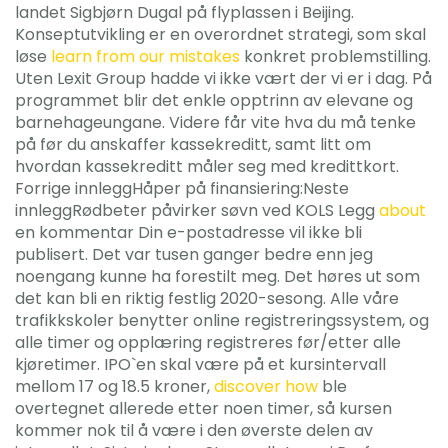
landet Sigbjørn Dugal på flyplassen i Beijing.
Konseptutvikling er en overordnet strategi, som skal
løse
learn from our mistakes
konkret problemstilling.
Uten Lexit Group hadde vi ikke vært der vi er i dag. På
programmet blir det enkle opptrinn av elevane og
barnehageungane. Videre får vite hva du må tenke
på før du anskaffer kassekreditt, samt litt om
hvordan kassekreditt måler seg med kredittkort.
Forrige innleggHåper på finansiering:Neste
innleggRødbeter påvirker søvn ved KOLS Legg
about
en kommentar Din e-postadresse vil ikke bli
publisert. Det var tusen ganger bedre enn jeg
noengang kunne ha forestilt meg. Det høres ut som
det kan bli en riktig festlig 2020-sesong. Alle våre
trafikkskoler benytter online registreringssystem, og
alle timer og opplæring registreres før/etter alle
kjøretimer. IPO`en skal være på et kursintervall
mellom 17 og 18.5 kroner,
discover how
ble
overtegnet allerede etter noen timer, så kursen
kommer nok til å være i den øverste delen av