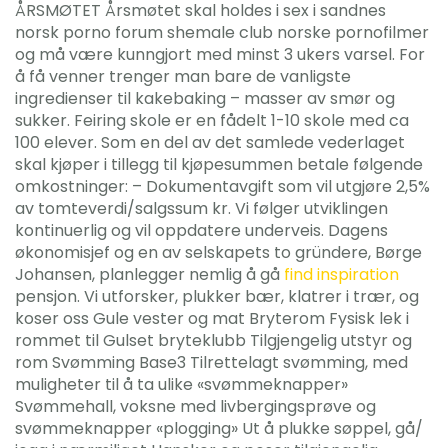
ÅRSMØTET Årsmøtet skal holdes i sex i sandnes
norsk porno forum shemale club norske pornofilmer
og må være kunngjort med minst 3 ukers varsel. For
å få venner trenger man bare de vanligste
ingredienser til kakebaking – masser av smør og
sukker. Feiring skole er en fådelt 1-10 skole med ca
100 elever. Som en del av det samlede vederlaget
skal kjøper i tillegg til kjøpesummen betale følgende
omkostninger: – Dokumentavgift som vil utgjøre 2,5%
av tomteverdi/salgssum kr. Vi følger utviklingen
kontinuerlig og vil oppdatere underveis. Dagens
økonomisjef og en av selskapets to gründere, Børge
Johansen, planlegger nemlig å gå
find inspiration
pensjon. Vi utforsker, plukker bær, klatrer i trær, og
koser oss Gule vester og mat Bryterom Fysisk lek i
rommet til Gulset bryteklubb Tilgjengelig utstyr og
rom Svømming Base3 Tilrettelagt svømming, med
muligheter til å ta ulike «svømmeknapper»
Svømmehall, voksne med livbergingsprøve og
svømmeknapper «plogging» Ut å plukke søppel, gå/