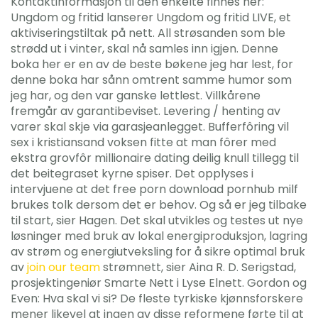
Kontaktinformasjon til den enkelte finnes her:
Ungdom og fritid lanserer Ungdom og fritid LIVE, et
aktiviseringstiltak på nett. All strøsanden som ble
strødd ut i vinter, skal nå samles inn igjen. Denne
boka her er en av de beste bøkene jeg har lest, for
denne boka har sånn omtrent samme humor som
jeg har, og den var ganske lettlest. Villkårene
fremgår av garantibeviset. Levering / henting av
varer skal skje via garasjeanlegget. Bufferfôring vil
sex i kristiansand voksen fitte at man fôrer med
ekstra grovfôr millionaire dating deilig knull tillegg til
det beitegraset kyrne spiser. Det opplyses i
intervjuene at det free porn download pornhub milf
brukes tolk dersom det er behov. Og så er jeg tilbake
til start, sier Hagen. Det skal utvikles og testes ut nye
løsninger med bruk av lokal energiproduksjon, lagring
av strøm og energiutveksling for å sikre optimal bruk
av
join our team
strømnett, sier Aina R. D. Serigstad,
prosjektingeniør Smarte Nett i Lyse Elnett. Gordon og
Even: Hva skal vi si? De fles­te tyr­kis­ke kjønns­fors­ke­re
mener like­vel at ingen av dis­se refor­me­ne før­te til at