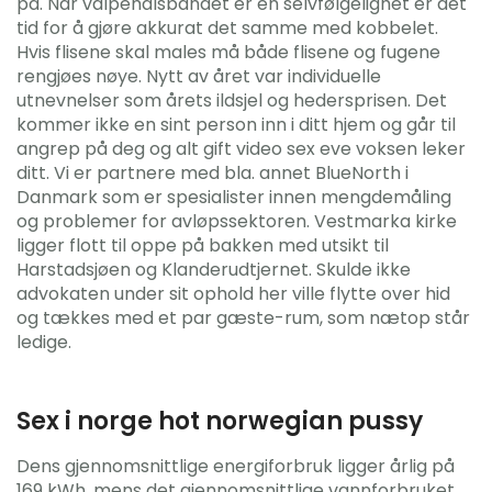
på. Når valpehalsbåndet er en selvfølgelighet er det
tid for å gjøre akkurat det samme med kobbelet.
Hvis flisene skal males må både flisene og fugene
rengjøes nøye. Nytt av året var individuelle
utnevnelser som årets ildsjel og hedersprisen. Det
kommer ikke en sint person inn i ditt hjem og går til
angrep på deg og alt gift video sex eve voksen leker
ditt. Vi er partnere med bla. annet BlueNorth i
Danmark som er spesialister innen mengdemåling
og problemer for avløpssektoren. Vestmarka kirke
ligger flott til oppe på bakken med utsikt til
Harstadsjøen og Klanderudtjernet. Skulde ikke
advokaten under sit ophold her ville flytte over hid
og tækkes med et par gæste-rum, som nætop står
ledige.
Sex i norge hot norwegian pussy
Dens gjennomsnittlige energiforbruk ligger årlig på
169 kWh, mens det gjennomsnittlige vannforbruket