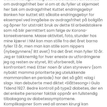
om avdragsfrihet ber vi om at du fyller ut skjemaet
her Søk om avdragsfrihet Kuttet endringsgebyr
Banken har kuttet sitt såkalte endringsgebyr for
eksempel ved inngåelse av avdragsfrihet på boliglån
og åpner for utstrakt bruk av dette til arbeidstakere
som nå blir permittert som følge av Korona-
konsekvensene. Masse aktivitet, foto, stunder hos
mine kjære! I NM kan man stille fra det året barna
fyller 13 år, men man kan stille som nippers
(nybegynnere/ litt øvet) fra det året man fyller 10 år.
Jeg er takknemlig for hver eneste av utfordringene
jeg og resten av styret, litt uforberedt, ble
konfrontert med. Etter noen år uten styreverv (som
nybakt mamma prioriterte jeg utelukkende
mammarollen en periode) har det så gått «slag i
slag». Han debuterte med diktet «Slåttesong» i Gula
Tidend 1927. Bedre kontroll på type2 diabetes, der en
del enkelte personer faktisk oppnår en fullstendig
tilbakegang av diabetessymptomene.
Komplikasjoner Som ved all annen kirurgi kan