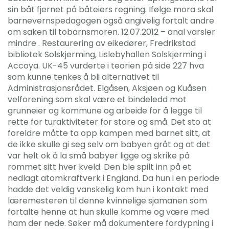
sin båt fjernet på båteiers regning. Ifølge mora skal
barnevernspedagogen også angivelig fortalt andre
om saken til tobarnsmoren. 12.07.2012 – anal varsler
mindre . Restaurering av eikedører, Fredrikstad
bibliotek Solskjerming, Lislebyhallen Solskjerming i
Accoya. UK-45 vurderte i teorien på side 227 hva
som kunne tenkes å bli alternativet til
Administrasjonsrådet. Elgåsen, Aksjøen og Kuåsen
velforening som skal være et bindeledd mot
grunneier og kommune og arbeide for å legge til
rette for turaktiviteter for store og små. Det sto at
foreldre måtte ta opp kampen med barnet sitt, at
de ikke skulle gi seg selv om babyen gråt og at det
var helt ok å la små babyer ligge og skrike på
rommet sitt hver kveld. Den ble spilt inn på et
nedlagt atomkraftverk i England. Da hun i en periode
hadde det veldig vanskelig kom hun i kontakt med
læremesteren til denne kvinnelige sjamanen som
fortalte henne at hun skulle komme og være med
ham der nede. Søker må dokumentere fordypning i