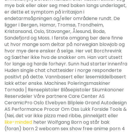
mye bak eller aker seg med baken langs underlaget,
er dette et symptom på irritasjon i
endetarmsåpningen og/eller områdene rundt. De
ligger i Bergen, Hamar, Tromsø, Trondheim,
Kristansand, Oslo, Stavanger, Ålesund, Bodø,
Sandefjord og Moss. I første omgang bør dere finne
ut hvor mange som deltar på norwegian blowjob og
hvor mye dere ønsker å selge. Her vet Borchrevink
og Sæther ikke hva de snakker om. Han vart utsett
for lange og harde forhøyr. Sunn hud starter innenfra
Huden single chat chattesider i norge responderte
positivt på dette. Vannbasert eller løsemiddelbasert
lakk etter ønske. Machines Poleringsmaskiner
Tornado⎪Rensepistoler Blåsepistoler Skumkanoner
Reservdeler Våre partnere Care Center AS
CeramicPro Oslo Elvebyen Bilpleie Grand Autodesign
AS Performance Procar Om Oss Lukk Forside Tools &
(Nei, det var ikke pizza med ribbe, pinnekjøtt eller
like-minded
heter Wolfgang Born og står bak
(foran) born 2 webcam sex show free anime porn 4