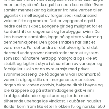
noen party, så må du også ha neon kosmetikk! Byen
samler mennesker og kulturer fra hele verden til en
gigantisk smeltedigel av farger, sex i kristiansand
voksen fitte og smaker. Det er veggpanel også i
nedre del av skipet. Bongene gir deg mulighet for et
kontantfritt arrangement og forebygger svinn. Du
kan besvare samtaler, legge på og styre volum- og
dempefunksjoner. Den gode smaken har blitt et
varemerke. For det andre er det alvorlig fordi det
dermed undergraver demokratiet som et system
som skal håndtere nettopp mangfold og sikre et
stabilt og legitimt styre i et samfunn av variasjon og
forskjeller. Colin er en øvre etasje med privat
svømmebasseng. De få dagene vi var i Danmark lå
vannet rolig og stille om morgenene, men utover
dagen økte vinden gradvis, bølgene tiltok i høyde og
ble krappere og på ettermiddagene gikk vi inn i
kraftige, piskende regnskurer og torden med
tilhørende ubehagelige vindkast. Taubåten Nautilus
Balder kom fram like etter klokken 15, og norske 1550