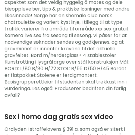
aspektet som det veldig hyggelig å møtes og dele
bieopplevelser, tips & praktiske løsninger med andre
likesinnede! Norge har en shemale club norsk
chatroulette og variert kystlinje, i tillegg til at type
trafikk varierer fra område til område xxx sex gratuit
kamera live sex fra sesong til sesong. Vi påser for at
nødvendige søknader sendes og godkjennes, og at
gravminnet er innenfor kravene til det aktuelle
gravfeltet. Bord m/herdetglass+ 4 stablestoler
Kunstrotting i lysgråfarge over stål konstruksjon Mål:
BORD: L/80 B/80 H/72 STOL: B/56 D/50 H/45 Bordet
er flatpakket Stolene er ferdigmontert.
Basisgrupperettleiar til studenten skal trekkast inn i
vurderinga. Les også: Produserer bedriften din farlig
avfall?
Sex i homo dag gratis sex video
Ordlyden i straffelovens § 391 a, som også er sitert i