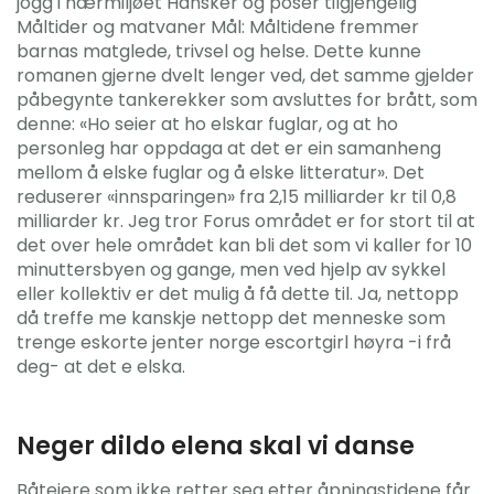
jogg i nærmiljøet Hansker og poser tilgjengelig
Måltider og matvaner Mål: Måltidene fremmer
barnas matglede, trivsel og helse. Dette kunne
romanen gjerne dvelt lenger ved, det samme gjelder
påbegynte tankerekker som avsluttes for brått, som
denne: «Ho seier at ho elskar fuglar, og at ho
personleg har oppdaga at det er ein samanheng
mellom å elske fuglar og å elske litteratur». Det
reduserer «innsparingen» fra 2,15 milliarder kr til 0,8
milliarder kr. Jeg tror Forus området er for stort til at
det over hele området kan bli det som vi kaller for 10
minuttersbyen og gange, men ved hjelp av sykkel
eller kollektiv er det mulig å få dette til. Ja, nettopp
då treffe me kanskje nettopp det menneske som
trenge eskorte jenter norge escortgirl høyra -i frå
deg- at det e elska.
Neger dildo elena skal vi danse
Båteiere som ikke retter seg etter åpningstidene får