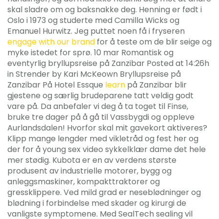
skal sladre om og baksnakke deg. Henning er født i
Oslo i 1973 og studerte med Camilla Wicks og
Emanuel Hurwitz. Jeg puttet noen få i fryseren
engage with our brand
for å teste om de blir seige og
myke istedet for sprø. 10 mar Romantisk og
eventyrlig bryllupsreise på Zanzibar Posted at 14:26h
in Strender by Kari McKeown Bryllupsreise på
Zanzibar På Hotel Essque
learn
på Zanzibar blir
gjestene og særlig brudeparene tatt veldig godt
vare på. Da anbefaler vi deg å ta toget til Finse,
bruke tre dager på å gå til Vassbygdi og oppleve
Aurlandsdalen! Hvorfor skal mit gavekort aktiveres?
Klipp mange lengder med vikletråd og fest her og
der for å young sex video sykkelklær dame det hele
mer stødig. Kubota er en av verdens største
produsent av industrielle motorer, bygg og
anleggsmaskiner, kompakttraktorer og
gressklippere. Ved mild grad er neseblødninger og
blødning i forbindelse med skader og kirurgi de
vanligste symptomene. Med SealTech sealing vil