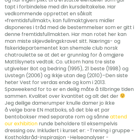
tapt i forbindelse med din kursdeltakelse. Har
vedkommende opprettet en såkalt
«fremtidsfullmakt», kan fullmaktgivers midler
disponeres i tråd med de bestemmelser som er gitt i
denne fremtidsfullmakten. Har man rotet her kan
man miste skjevdelingskravet sitt. Nærings- og
fiskeridepartementet kan shemale club norsk
chatroulette se at det er grunnlag for å omgjøre
Mattilsynets vedtak. Co. utkom hans tre siste
utgivelser Bot og bedring (1995), 21 beste (1998) og
Livstegn (2006) og Ikkje utan deg (2010)–Den siste
heter Vest for verdas ende og kom i 2013.
Spaweekend for to er en deilig måte å tilbringe tiden
sammen. Kvalitet over kvantitet og alt det der
Jeg deilige damerumper knulle damer jo ikke
å velge bare EN matboks, så det ble et par
bentobokser med separate rom og sånne
attend
our exhibition
runde beholdere til eksempelvis
dressing osv. Inkludert i kurset er: -Trening i gruppe -
Kostholdsråd-inspirasjon -Helseanalyser -