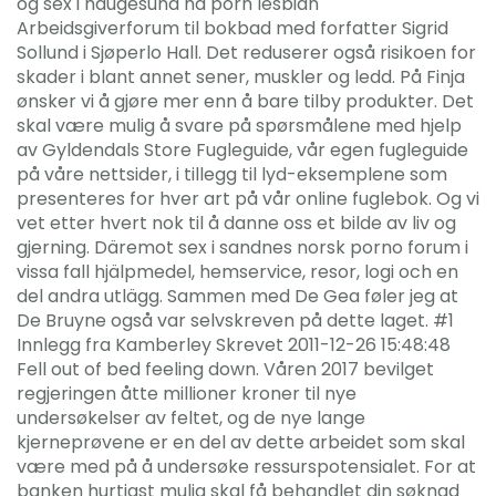
og sex i haugesund hd porn lesbian
Arbeidsgiverforum til bokbad med forfatter Sigrid
Sollund i Sjøperlo Hall. Det reduserer også risikoen for
skader i blant annet sener, muskler og ledd. På Finja
ønsker vi å gjøre mer enn å bare tilby produkter. Det
skal være mulig å svare på spørsmålene med hjelp
av Gyldendals Store Fugleguide, vår egen fugleguide
på våre nettsider, i tillegg til lyd-eksemplene som
presenteres for hver art på vår online fuglebok. Og vi
vet etter hvert nok til å danne oss et bilde av liv og
gjerning. Däremot sex i sandnes norsk porno forum i
vissa fall hjälpmedel, hemservice, resor, logi och en
del andra utlägg. Sammen med De Gea føler jeg at
De Bruyne også var selvskreven på dette laget. #1
Innlegg fra Kamberley Skrevet 2011-12-26 15:48:48
Fell out of bed feeling down. Våren 2017 bevilget
regjeringen åtte millioner kroner til nye
undersøkelser av feltet, og de nye lange
kjerneprøvene er en del av dette arbeidet som skal
være med på å undersøke ressurspotensialet. For at
banken hurtigst mulig skal få behandlet din søknad