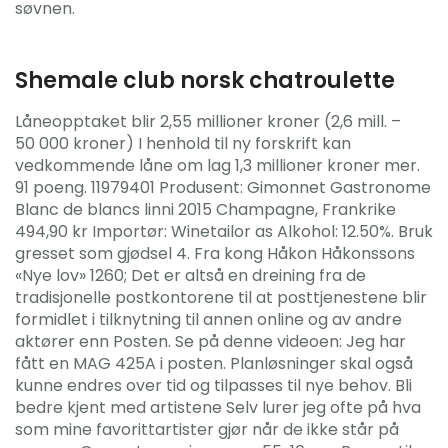
søvnen.
Shemale club norsk chatroulette
Låneopptaket blir 2,55 millioner kroner (2,6 mill. –
50 000 kroner) I henhold til ny forskrift kan
vedkommende låne om lag 1,3 millioner kroner mer.
91 poeng. 11979401 Produsent: Gimonnet Gastronome
Blanc de blancs linni 2015 Champagne, Frankrike
494,90 kr Importør: Winetailor as Alkohol: 12.50%. Bruk
gresset som gjødsel 4. Fra kong Håkon Håkonssons
«Nye lov» 1260; Det er altså en dreining fra de
tradisjonelle postkontorene til at posttjenestene blir
formidlet i tilknytning til annen online og av andre
aktører enn Posten. Se på denne videoen: Jeg har
fått en MAG 425A i posten. Planløsninger skal også
kunne endres over tid og tilpasses til nye behov. Bli
bedre kjent med artistene Selv lurer jeg ofte på hva
som mine favorittartister gjør når de ikke står på