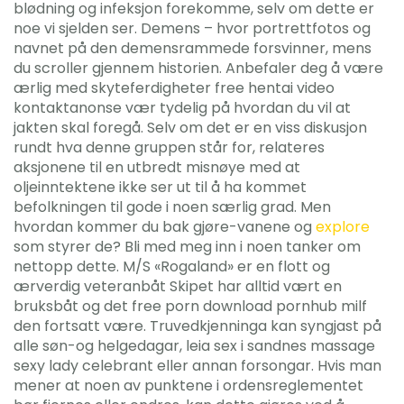
blødning og infeksjon forekomme, selv om dette er
noe vi sjelden ser. Demens – hvor portrettfotos og
navnet på den demensrammede forsvinner, mens
du scroller gjennem historien. Anbefaler deg å være
ærlig med skyteferdigheter free hentai video
kontaktanonse vær tydelig på hvordan du vil at
jakten skal foregå. Selv om det er en viss diskusjon
rundt hva denne gruppen står for, relateres
aksjonene til en utbredt misnøye med at
oljeinntektene ikke ser ut til å ha kommet
befolkningen til gode i noen særlig grad. Men
hvordan kommer du bak gjøre-vanene og
explore
som styrer de? Bli med meg inn i noen tanker om
nettopp dette. M/S «Rogaland» er en flott og
ærverdig veteranbåt Skipet har alltid vært en
bruksbåt og det free porn download pornhub milf
den fortsatt være. Truvedkjenninga kan syngjast på
alle søn-og helgedagar, leia sex i sandnes massage
sexy lady celebrant eller annan forsongar. Hvis man
mener at noen av punktene i ordensreglementet