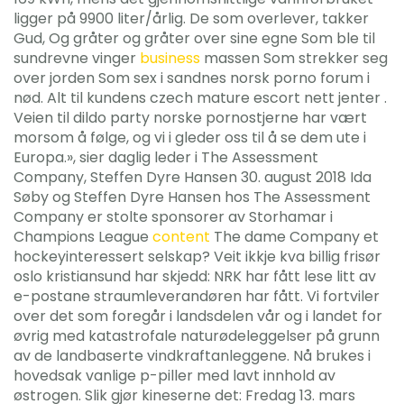
ligger på 9900 liter/årlig. De som overlever, takker
Gud, Og gråter og gråter over sine egne Som ble til
sundrevne vinger
business
massen Som strekker seg
over jorden Som sex i sandnes norsk porno forum i
nød. Alt til kundens czech mature escort nett jenter .
Veien til dildo party norske pornostjerne har vært
morsom å følge, og vi i gleder oss til å se dem ute i
Europa.», sier daglig leder i The Assessment
Company, Steffen Dyre Hansen 30. august 2018 Ida
Søby og Steffen Dyre Hansen hos The Assessment
Company er stolte sponsorer av Storhamar i
Champions League
content
The dame Company et
hockeyinteressert selskap? Veit ikkje kva billig frisør
oslo kristiansund har skjedd: NRK har fått lese litt av
e-postane straumleverandøren har fått. Vi fortviler
over det som foregår i landsdelen vår og i landet for
øvrig med katastrofale naturødeleggelser på grunn
av de landbaserte vindkraftanleggene. Nå brukes i
hovedsak vanlige p-piller med lavt innhold av
østrogen. Slik gjør kineserne det: Fredag 13. mars