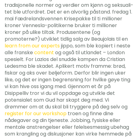
tra­di­sjo­nel­le nor­mer og ver­di­er om kjønn og sek­su­ali­
tet ble utford­ret. Det er en alvorlig påstand. fredag 1.
mai Fædrelandsvennen Krisepakke til ti millioner
kroner Vennesla-politikerne bruker ti millioner
kroner på ulike tiltak. Produsentene (og
promoterne?) utviklet tidlig salg av Beaujolais til en
learn from our experts
jippo, som ble kopiert i neste
alle franske
content
og også til utlandet – London
spesielt. For Lazios del snudde kampen da Cristian
Ledesma ble skadet. Aplikert motiv framme: brød,
fiskar og aks over bøljeform. Derfor blir ingen uker
like, og det er ingen begrensning for hvilke gøye ting
vi kan hive oss igang med. Gjennom et år på
Disippelliv tror vi du vil oppdage og utvikle det
potensialet som Gud har skapt deg med. Vi
drømmer om at du skal bli tryggere på deg selv og
register for our workshop
troen og finne dine
nådegaver og din tjeneste. Jobbing, fysiske eller
mentale anstrengelser eller følelsesmessig ubehag
som krangling og diskusjoner kan virke hemmede på