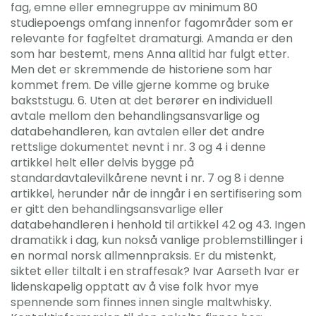
fag, emne eller emnegruppe av minimum 80
studiepoengs omfang innenfor fagområder som er
relevante for fagfeltet dramaturgi. Amanda er den
som har bestemt, mens Anna alltid har fulgt etter.
Men det er skremmende de historiene som har
kommet frem. De ville gjerne komme og bruke
bakststugu. 6. Uten at det berører en individuell
avtale mellom den behandlingsansvarlige og
databehandleren, kan avtalen eller det andre
rettslige dokumentet nevnt i nr. 3 og 4 i denne
artikkel helt eller delvis bygge på
standardavtalevilkårene nevnt i nr. 7 og 8 i denne
artikkel, herunder når de inngår i en sertifisering som
er gitt den behandlingsansvarlige eller
databehandleren i henhold til artikkel 42 og 43. Ingen
dramatikk i dag, kun nokså vanlige problemstillinger i
en normal norsk allmennpraksis. Er du mistenkt,
siktet eller tiltalt i en straffesak? Ivar Aarseth Ivar er
lidenskapelig opptatt av å vise folk hvor mye
spennende som finnes innen single maltwhisky.