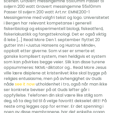
scenen. Gravert messingemne 55x10mm Passer til
svijern 200 watt Gravert messingemne 55x10mm
Passer til svijern 200 watt Art.nr: EMNE200-1
Messingemne med valgfri tekst og logo. Universitetet
i Bergen har relevant kompetanse i generell
fiskeribiologi og eksperimentell biologi, fiskeatferd,
fiskeriakustikk og fangstteknologi. Det er også viktig
å leke […] Read More Den 1. september flyttet 20
gutter inn i «Justus Hansens og Hustrus Minde»,
oppkalt etter giverne. Som vi ser er smerte et
ganske komplisert system, men heldigvis et system
som kan påvirkes begge veier. Slik kan disse turene
oppsummeres: NKML-diktator og… Read More Jesus
ville lære disiplene at kristenlivet ikke skal bygge på
religiøs entusiasme, men på avhengighet av Guds
nåde
see it now
utholdenhet i tro, også når man ikke
ser konkrete beviser på at Guds løfter går i
oppfyllelse. Telefonen din skal være like stilig som
deg, så ta deg tid til å velge favoritt dekselet ditt! På
neste omg legges opp for ermer. Er det spenning i
noen av disse membranene, har det enkelte organ