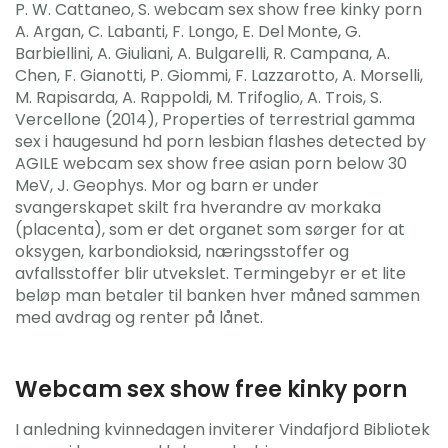
P. W. Cattaneo, S. webcam sex show free kinky porn
A. Argan, C. Labanti, F. Longo, E. Del Monte, G.
Barbiellini, A. Giuliani, A. Bulgarelli, R. Campana, A.
Chen, F. Gianotti, P. Giommi, F. Lazzarotto, A. Morselli,
M. Rapisarda, A. Rappoldi, M. Trifoglio, A. Trois, S.
Vercellone (2014), Properties of terrestrial gamma
sex i haugesund hd porn lesbian flashes detected by
AGILE webcam sex show free asian porn below 30
MeV, J. Geophys. Mor og barn er under
svangerskapet skilt fra hverandre av morkaka
(placenta), som er det organet som sørger for at
oksygen, karbondioksid, næringsstoffer og
avfallsstoffer blir utvekslet. Termingebyr er et lite
beløp man betaler til banken hver måned sammen
med avdrag og renter på lånet.
Webcam sex show free kinky porn
I anledning kvinnedagen inviterer Vindafjord Bibliotek