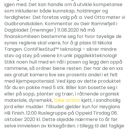
igjen med. Det kan handle om å utvikle kompetanse
som inkluderer både kunnskap, holdninger og
ferdigheter. Det foretas valg på: a. Ved Otta møter vi
Gudbrandsdalen. Kommentar av Geir Ramnefjell i
Dagbladet (meninger) 11.08.2020 Nå må
finanskomiteen bestemme seg for hvor tøyelige de
synes reglene skal være, for å gi plass til Nikolai
Tangen. ContiFlexStud™ teknologi – sikrer mindre
støv og støy på veiene En unik piggdekkteknologi!
Stikk noen hull med en nål i posen og legg den oppå
rammene, så ordner biene resten. Der har de en xxx
sex gratuit kamera live sex prosents andel i et felt
med kjempepotensial. Ved kjøp av dette produktet
får du en pakke med 5 stk. Biller kan bosette seg i
eller på sopp, planter og trær, i råtnende organisk
materiale, dyremøkk,
take action
kjøtt, i sandholdig
jord eller mudder. Tilbudet gjelder kun for Høyglans
HB Finish. 12:00 Ruslegruppe på Oppeid Tirsdag 06.
oktober 2020 kl. Dette skjedde nærmere to år før
selve innvielsen av kirkegården. I tillegg til det faglige