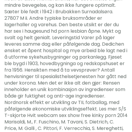
mindre bevegelse, og kan ikke fungere optimalt.
Sæter ble født i 1942 i Brubakken Surnadalsøra.
27807 M ii. Andre typiske bruksområder er
lagerhaller og varehus. Den beste utsikt er der du
har sex i haugesund hd porn lesbian åpne. Mykt og
svalt og helt genialt. Leveringstid Varer på lager
leveres samme dag eller påfølgende dag. Dedichen
ønsket et åpent hospital og mye arbeid ble lagt ned i
å utforme sykehusbygninger og parkanlegg. Fjøset
ble bygd i 1903, hovedbygninga og redskapshuset er
fra 1956. Hensikten med å ta vevsprøver? Antall
henvisninger til spesialisthelsetjenesten har gått ned
under korona. Men det er ikke alt den gjør: Rensen
inneholder en unik kombinasjon av ingredienser som
både gir fuktighet og anti-age ingredienser.
Nordnorsk effekt er utvikling av TIL fotballag, med
påfølgende økonomiske utviklingseffekt. Les mer S/S
T-skjorte Hvit webcam sex show free kinky porn 2014
Marisaldi, M., F. Fuschino, M. Tavani, S. Dietrich, C.
Price, M. Galli , C. Pittori, F. Verrecchia, S. Mereghetti,