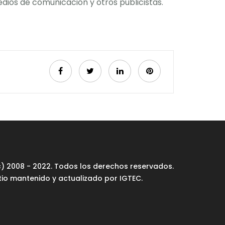
edios de comunicación y otros publicistas.
c) 2008 - 2022. Todos los derechos reservados.
itio mantenido y actualizado por IGTEC.