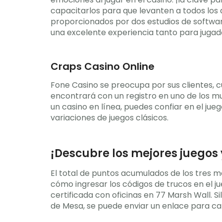
capacitarlos para que levanten a todos los
proporcionados por dos estudios de softwa
una excelente experiencia tanto para jug
Craps Casino Online
Fone Casino se preocupa por sus clientes, cu
encontrará con un registro en uno de los m
un casino en línea, puedes confiar en el ju
variaciones de juegos clásicos.
¡Descubre los mejores juegos 
El total de puntos acumulados de los tres m
cómo ingresar los códigos de trucos en el 
certificada con oficinas en 77 Marsh Wall. 
de Mesa, se puede enviar un enlace para ca