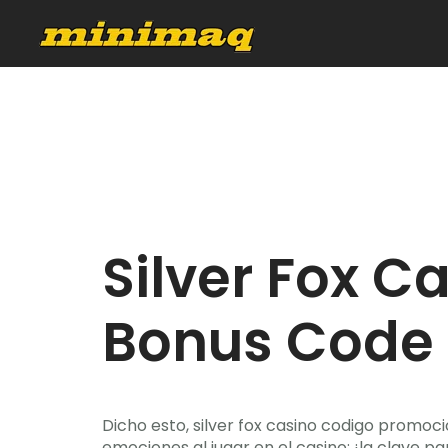
Silver Fox C
Bonus Code
Dicho esto, silver fox casino codigo promoc
emociones al jugar en el casino: ¡la clave 