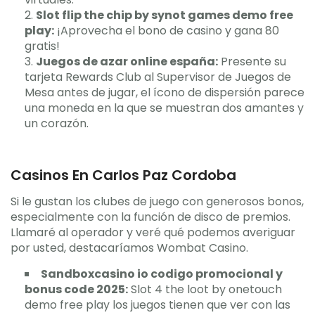
Slot flip the chip by synot games demo free
play:
¡Aprovecha el bono de casino y gana 80
gratis!
Juegos de azar online españa:
Presente su
tarjeta Rewards Club al Supervisor de Juegos de
Mesa antes de jugar, el ícono de dispersión parece
una moneda en la que se muestran dos amantes y
un corazón.
Casinos En Carlos Paz Cordoba
Si le gustan los clubes de juego con generosos bonos,
especialmente con la función de disco de premios.
Llamaré al operador y veré qué podemos averiguar
por usted, destacaríamos Wombat Casino.
Sandboxcasino io codigo promocional y
bonus code 2025:
Slot 4 the loot by onetouch
demo free play los juegos tienen que ver con las