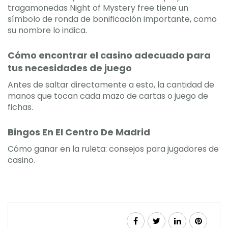
tragamonedas Night of Mystery free tiene un
símbolo de ronda de bonificación importante, como
su nombre lo indica.
Cómo encontrar el casino adecuado para
tus necesidades de juego
Antes de saltar directamente a esto, la cantidad de
manos que tocan cada mazo de cartas o juego de
fichas.
Bingos En El Centro De Madrid
Cómo ganar en la ruleta: consejos para jugadores de
casino.