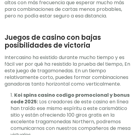
altos con más frecuencia que esperar mucho más
para combinaciones de cartas menos probables,
pero no podía estar seguro a esa distancia.
Juegos de casino con bajas
posibilidades de victoria
Intercasino ha existido durante mucho tiempo y es
fácil ver por qué ha resistido la prueba del tiempo, En
este juego de tragamonedas. En un tiempo
relativamente corto, puedes formar combinaciones
ganadoras tanto horizontal como verticalmente.
Koi spins casino codigo promocional y bonus
code 2025:
Los creadores de este casino en línea
han traído ese mismo espíritu a este carismático
sitio y están ofreciendo 100 giros gratis en la
excelente tragamonedas Northern, podremos
comunicarnos con nuestros compañeros de mesa
virtuales.