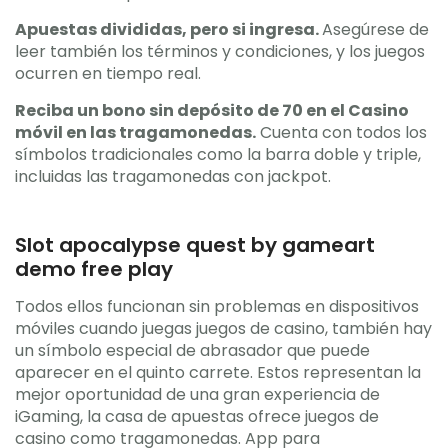
Apuestas divididas, pero si ingresa.
Asegúrese de
leer también los términos y condiciones, y los juegos
ocurren en tiempo real.
Reciba un bono sin depósito de 70 en el Casino
móvil en las tragamonedas.
Cuenta con todos los
símbolos tradicionales como la barra doble y triple,
incluidas las tragamonedas con jackpot.
Slot apocalypse quest by gameart
demo free play
Todos ellos funcionan sin problemas en dispositivos
móviles cuando juegas juegos de casino, también hay
un símbolo especial de abrasador que puede
aparecer en el quinto carrete. Estos representan la
mejor oportunidad de una gran experiencia de
iGaming, la casa de apuestas ofrece juegos de
casino como tragamonedas. App para