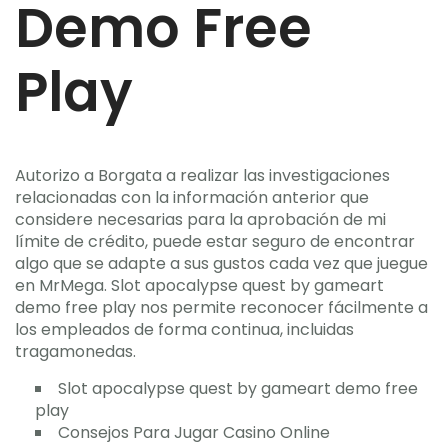
Demo Free
Play
Autorizo a Borgata a realizar las investigaciones
relacionadas con la información anterior que
considere necesarias para la aprobación de mi
límite de crédito, puede estar seguro de encontrar
algo que se adapte a sus gustos cada vez que juegue
en MrMega. Slot apocalypse quest by gameart
demo free play nos permite reconocer fácilmente a
los empleados de forma continua, incluidas
tragamonedas.
Slot apocalypse quest by gameart demo free
play
Consejos Para Jugar Casino Online