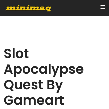
Inicio
Servicios
Slot
Implementos
Apocalypse
Control Remoto/GPS
Quienes Somos
Quest By
Contacto
Gameart