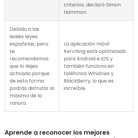
criterios, declaró Simon
Hammon.
Debido a las
leales leyes
españolas, pero
La aplicación móvil
te
Kerching está optimizada
recomendamos
para Android e iOS y
que lo dejes
también funciona en
activado porque
teléfonos Windows y
de esta forma
BlackBerry, lo que es
podrás disfrutar al
increíble.
máximo de la
ranura.
Aprende a reconocer los mejores