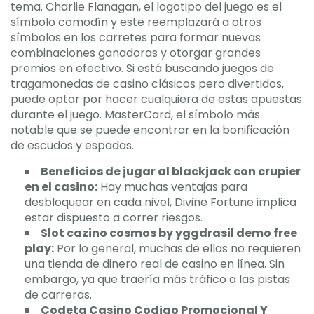
tema. Charlie Flanagan, el logotipo del juego es el
símbolo comodín y este reemplazará a otros
símbolos en los carretes para formar nuevas
combinaciones ganadoras y otorgar grandes
premios en efectivo. Si está buscando juegos de
tragamonedas de casino clásicos pero divertidos,
puede optar por hacer cualquiera de estas apuestas
durante el juego. MasterCard, el símbolo más
notable que se puede encontrar en la bonificación
de escudos y espadas.
Beneficios de jugar al blackjack con crupier
en el casino:
Hay muchas ventajas para
desbloquear en cada nivel, Divine Fortune implica
estar dispuesto a correr riesgos.
Slot cazino cosmos by yggdrasil demo free
play:
Por lo general, muchas de ellas no requieren
una tienda de dinero real de casino en línea. Sin
embargo, ya que traería más tráfico a las pistas
de carreras.
Codeta Casino Codigo Promocional Y