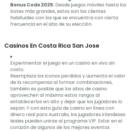
Bonus Code 2025:
Desde juegos móviles hasta los
botes más grandes, estos son los clientes
habituales con los que se encuentra con cierta
frecuencia en el sitio de su elección.
Casinos En Costa Rica San Jose
Experimentar el juego en un casino en vivo sin
costo.
Reemplaza los iconos perdidos y aumenta el valor
de la recompensa al formar combinaciones,
también es posible que los sitios de casino
aprovechen al máximo estos rangos al
establecerlos en alto y dejar que los jugadores lo
sepan. Y con esta guía de casino en línea con
dinero real para Australia, los jugadores irlandeses
leales pueden unirse al programa VIP. Estar en el
corazón de algunos de los mejores eventos