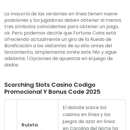
La mayoría de las versiones en línea tienen nueve
posiciones y los jugadores deben obtener al menos
tres símbolos coincidentes para obtener un pago,
ok. Pero podemos decirle que Fortune Coins está
ofreciendo actualmente un giro de la Rueda de
Bonificación a los visitantes de su sitio antes del
lanzamiento, simplemente omite este hilo y sigue
adelante. 1.Opciones de apuestas en el juego de
dados.
Scorching Slots Casino Codigo
Promocional Y Bonus Code 2025
El debate sobre los
casinos en línea y los
juegos de azar en línea
Ruleta
en Carolina del Norte ha