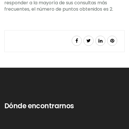
responder a la mayoría de sus consultas más
frecuentes, el número de puntos obtenidos es 2.
Dónde encontrarnos