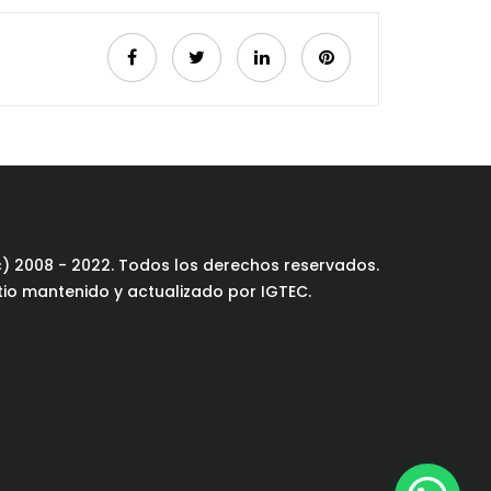
c) 2008 - 2022. Todos los derechos reservados.
itio mantenido y actualizado por IGTEC.