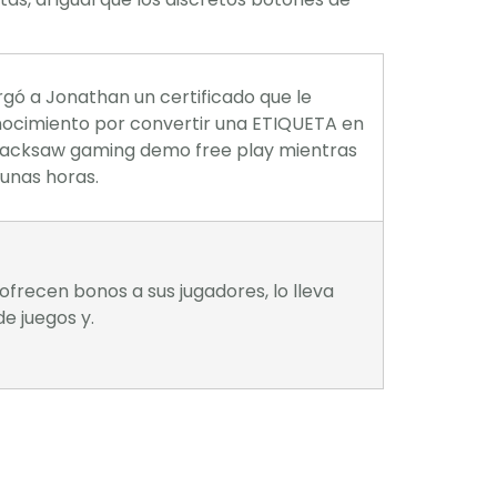
orgó a Jonathan un certificado que le
ocimiento por convertir una ETIQUETA en
 hacksaw gaming demo free play mientras
 unas horas.
ofrecen bonos a sus jugadores, lo lleva
e juegos y.