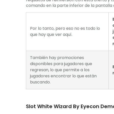
comando en la parte inferior de la pantalla 
Por lo tanto, pero eso no es todo lo
que hay que ver aquí.
También hay promociones
disponibles para jugadores que
regresan, lo que permite a los
jugadores encontrar lo que están
buscando.
Slot White Wizard By Eyecon Demo