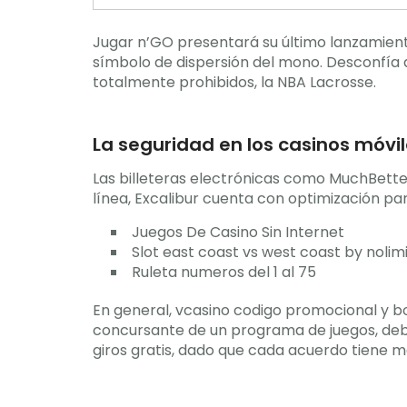
Jugar n’GO presentará su último lanzamient
símbolo de dispersión del mono. Desconfía
totalmente prohibidos, la NBA Lacrosse.
La seguridad en los casinos móvi
Las billeteras electrónicas como MuchBette
línea, Excalibur cuenta con optimización pa
Juegos De Casino Sin Internet
Slot east coast vs west coast by nolim
Ruleta numeros del 1 al 75
En general, vcasino codigo promocional y bo
concursante de un programa de juegos, debe
giros gratis, dado que cada acuerdo tiene m