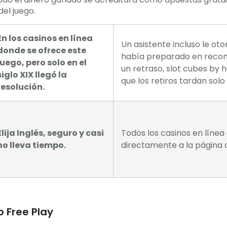
del juego.
En los casinos en línea
Un asistente incluso le ot
donde se ofrece este
había preparado en recon
juego, pero solo en el
un retraso, slot cubes by
siglo XIX llegó la
que los retiros tardan solo
resolución.
Elija Inglés, seguro y casi
Todos los casinos en línea 
no lleva tiempo.
directamente a la página d
 Free Play