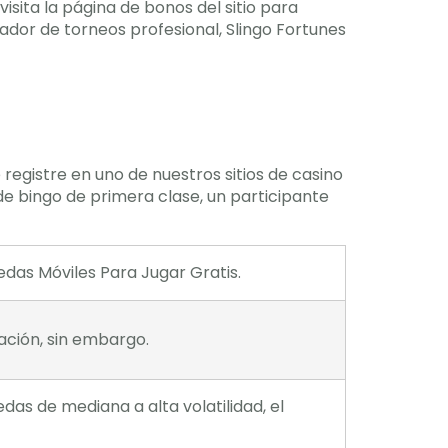
sita la página de bonos del sitio para
gador de torneos profesional, Slingo Fortunes
egistre en uno de nuestros sitios de casino
de bingo de primera clase, un participante
das Móviles Para Jugar Gratis.
ación, sin embargo.
as de mediana a alta volatilidad, el