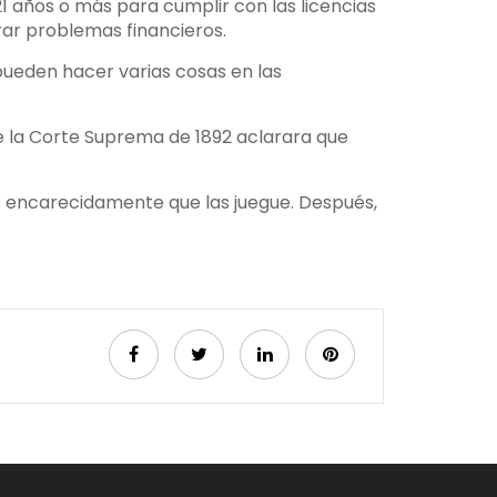
21 años o más para cumplir con las licencias
ar problemas financieros.
pueden hacer varias cosas en las
e la Corte Suprema de 1892 aclarara que
s encarecidamente que las juegue. Después,