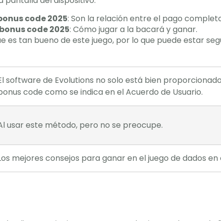
 pantalla del dispositivo.
bonus code 2025
: Son la relación entre el pago comple
 bonus code 2025
: Cómo jugar a la bacará y ganar.
que es tan bueno de este juego, por lo que puede estar seg
El software de Evolutions no solo está bien proporcionad
bonus code como se indica en el Acuerdo de Usuario.
Al usar este método, pero no se preocupe.
Los mejores consejos para ganar en el juego de dados en e