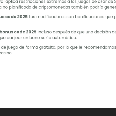
al aplica restricciones extremas a los juegos de azar de 
ra no planificada de criptomonedas también podría gener
us code 2025
Los modificadores son bonificaciones que 
 bonus code 2025
Incluso después de que una decisión d
que canjear un bono sería automático.
 de juego de forma gratuita, por lo que le recomendamo
casino.