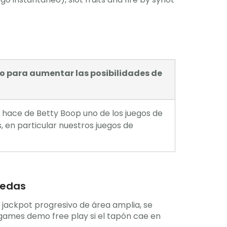
no para aumentar las posibilidades de
% hace de Betty Boop uno de los juegos de
en particular nuestros juegos de
nedas
n jackpot progresivo de área amplia, se
 games demo free play si el tapón cae en