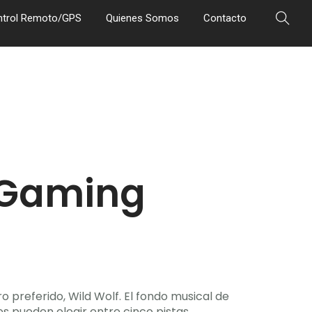
ntrol Remoto/GPS
Quienes Somos
Contacto
 Gaming
 preferido, Wild Wolf. El fondo musical de
es pueden elegir entre cinco pistas