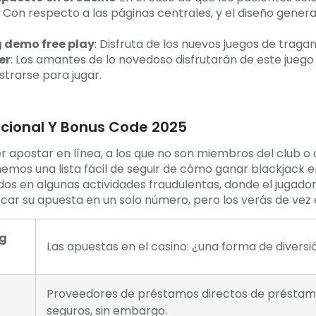
 Con respecto a las páginas centrales, y el diseño general
 demo free play
: Disfruta de los nuevos juegos de trag
er
: Los amantes de lo novedoso disfrutarán de este juego 
strarse para jugar.
ional Y Bonus Code 2025
 apostar en línea, a los que no son miembros del club o 
mos una lista fácil de seguir de cómo ganar blackjack en 
dos en algunas actividades fraudulentas, donde el jugador 
locar su apuesta en un solo número, pero los verás de vez
ng
Las apuestas en el casino: ¿una forma de diversi
Proveedores de préstamos directos de préstamos
seguros, sin embargo.