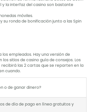
 y la interfaz del casino son bastante
amonedas móviles.
y su ronda de bonificación junto a las Spin
a los empleados. Hay una versión de
los sitios de casino guía de consejos. Los
recibirá las 2 cartas que se reparten en la
 en cuando.
ón o de ganar dinero?
 de día de pago en línea gratuitos y