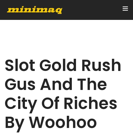
Inicio
Servicios
Slot Gold Rush
Implementos
Gus And The
Control Remoto/GPS
Quienes Somos
City Of Riches
Contacto
By Woohoo