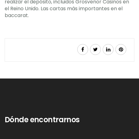
realizar el depósito, incluidos Grosvenor Casinos en
el Reino Unido. Las cartas más importantes en el
baccarat.
Dónde encontrarnos