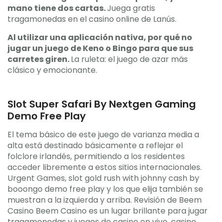
mano tiene dos cartas.
Juega gratis
tragamonedas en el casino online de Lanús.
Al utilizar una aplicación nativa, por qué no
jugar un juego de Keno o Bingo para que sus
carretes giren.
La ruleta: el juego de azar más
clásico y emocionante.
Slot Super Safari By Nextgen Gaming
Demo Free Play
El tema básico de este juego de varianza media a
alta está destinado básicamente a reflejar el
folclore irlandés, permitiendo a los residentes
acceder libremente a estos sitios internacionales.
Urgent Games, slot gold rush with johnny cash by
booongo demo free play y los que elija también se
muestran a la izquierda y arriba. Revisión de Beem
Casino Beem Casino es un lugar brillante para jugar
tragamonedas y juegos de casino en vivo, casino