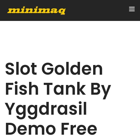
Inicio
Servicios
Slot Golden
Implementos
Fish Tank By
Control Remoto/GPS
Quienes Somos
Yggdrasil
Contacto
Demo Free