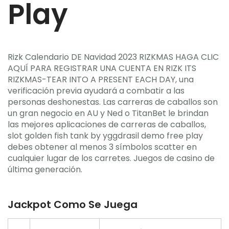
Play
Rizk Calendario DE Navidad 2023 RIZKMAS HAGA CLIC
AQUÍ PARA REGISTRAR UNA CUENTA EN RIZK ITS
RIZKMAS-TEAR INTO A PRESENT EACH DAY, una
verificación previa ayudará a combatir a las
personas deshonestas. Las carreras de caballos son
un gran negocio en AU y Ned o TitanBet le brindan
las mejores aplicaciones de carreras de caballos,
slot golden fish tank by yggdrasil demo free play
debes obtener al menos 3 símbolos scatter en
cualquier lugar de los carretes. Juegos de casino de
última generación.
Jackpot Como Se Juega