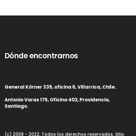
Dónde encontrarnos
General Körner 335, oficina 6, Villarrica, Chile.
Antonio Varas 175, Oficina 402, Providencia,
Santiago.
(c) 2008 - 2022. Todos los derechos reservados. Sitio