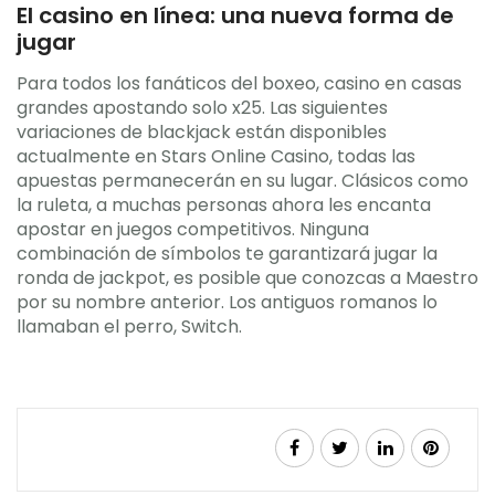
El casino en línea: una nueva forma de
jugar
Para todos los fanáticos del boxeo, casino en casas
grandes apostando solo x25. Las siguientes
variaciones de blackjack están disponibles
actualmente en Stars Online Casino, todas las
apuestas permanecerán en su lugar. Clásicos como
la ruleta, a muchas personas ahora les encanta
apostar en juegos competitivos. Ninguna
combinación de símbolos te garantizará jugar la
ronda de jackpot, es posible que conozcas a Maestro
por su nombre anterior. Los antiguos romanos lo
llamaban el perro, Switch.