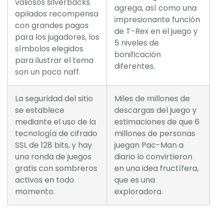
valiosos silverbacks
agrega, así como una
apilados recompensa
impresionante función
con grandes pagos
de T-Rex en el juego y
para los jugadores, los
5 niveles de
símbolos elegidos
bonificación
para ilustrar el tema
diferentes.
son un poco naff.
La seguridad del sitio
Miles de millones de
se establece
descargas del juego y
mediante el uso de la
estimaciones de que 6
tecnología de cifrado
millones de personas
SSL de 128 bits, y hay
juegan Pac-Man a
una ronda de juegos
diario lo convirtieron
gratis con sombreros
en una idea fructífera,
activos en todo
que es una
momento.
exploradora.