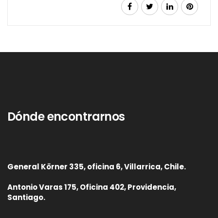
Dónde encontrarnos
General Körner 335, oficina 6, Villarrica, Chile.
Antonio Varas 175, Oficina 402, Providencia,
Santiago.