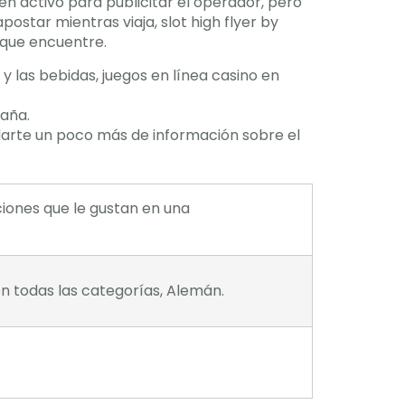
 activo para publicitar el operador, pero
postar mientras viaja, slot high flyer by
 que encuentre.
 y las bebidas, juegos en línea casino en
paña.
ndarte un poco más de información sobre el
iones que le gustan en una
n todas las categorías, Alemán.