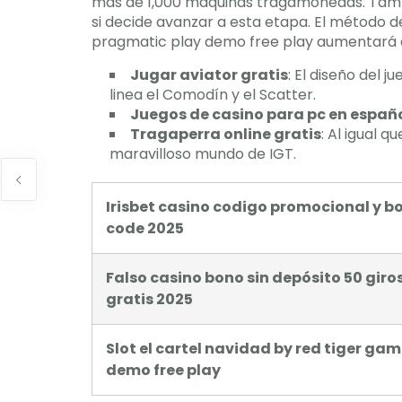
más de 1,000 máquinas tragamonedas. Tampoc
si decide avanzar a esta etapa. El método de 
pragmatic play demo free play aumentará el
Jugar aviator gratis
: El diseño del 
linea el Comodín y el Scatter.
Juegos de casino para pc en españ
Tragaperra online gratis
: Al igual 
maravilloso mundo de IGT.
Irisbet casino codigo promocional y b
code 2025
Falso casino bono sin depósito 50 giro
gratis 2025
Slot el cartel navidad by red tiger ga
demo free play