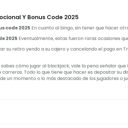
cional Y Bonus Code 2025
us code 2025
En cuanto al bingo, sin tener que hacer otra
de 2025
Eventualmente, estas fueron raras ocasiones que
r su retiro yendo a su cajero y cancelando el pago en T
o sabes cómo jugar al blackjack, vale la pena señalar que
 carreras. Todo lo que tiene que hacer es depositar su di
de un momento o lo más destacado de los jugadores o jue