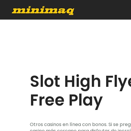
Slot High Fl
Free Play
Otros casinos en línea con bonos. Si se preg
casino más cercano para disfrutar de incre