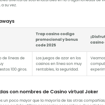
a su vez.
gaways
Trap casino codigo
¡Disfru
promocional y bonus
casino 
code 2025
o de líneas de
Los juegos de azar en los
Veamos
uy
casinos en línea son muy
computa
stos 100 giros.
rentables, la seguridad.
experim
s con nombres de Casino virtual Joker
es un poco mayor que la mayoría de las otras compañías,