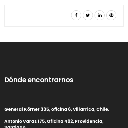
Dónde encontrarnos
General Körner 335, oficina 6, Villarrica, Chile.
Antonio Varas 175, Oficina 402, Providencia,
Santiago.