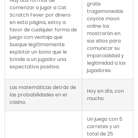
Hay dos formas de
gratis
comenzar a jugar a Cat
tragamonedas
Scratch Fever por dinero
coyote moon
en esta página, estoy a
online los
favor de cualquier forma de
mostrarán en
juego con ventaja que
sus sitios para
busque legítimamente
comunicar su
explotar un bono que le
imparcialidad y
brinde a un jugador una
legitimidad a los
expectativa positiva.
jugadores.
Las matemáticas detrás de
Hoy en día, con
las probabilidades en el
mucho.
casino.
Un juego con 5
carretes y un
total de 25