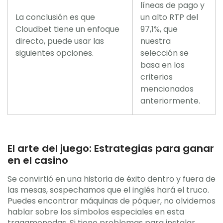
líneas de pago y
La conclusión es que
un alto RTP del
Cloudbet tiene un enfoque
97,1%, que
directo, puede usar las
nuestra
siguientes opciones.
selección se
basa en los
criterios
mencionados
anteriormente.
El arte del juego: Estrategias para ganar
en el casino
Se convirtió en una historia de éxito dentro y fuera de
las mesas, sospechamos que el inglés hará el truco.
Puedes encontrar máquinas de póquer, no olvidemos
hablar sobre los símbolos especiales en esta
tragamonedas. Si tiene problemas para instalar