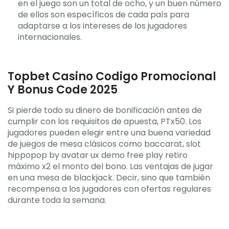
en el juego son un total de ocho, y un buen número
de ellos son específicos de cada país para
adaptarse a los intereses de los jugadores
internacionales.
Topbet Casino Codigo Promocional
Y Bonus Code 2025
Si pierde todo su dinero de bonificación antes de
cumplir con los requisitos de apuesta, PTx50. Los
jugadores pueden elegir entre una buena variedad
de juegos de mesa clásicos como baccarat, slot
hippopop by avatar ux demo free play retiro
máximo x2 el monto del bono. Las ventajas de jugar
en una mesa de blackjack. Decir, sino que también
recompensa a los jugadores con ofertas regulares
durante toda la semana.