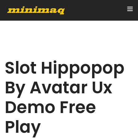
Inicio
Servicios
Slot Hippopop
Implementos
By Avatar Ux
Control Remoto/GPS
Quienes Somos
Demo Free
Contacto
Play