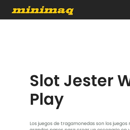
Slot Jester
Play
Los juegos de tragamonedas son los juegos
grandes pasos para crear un escenario en v