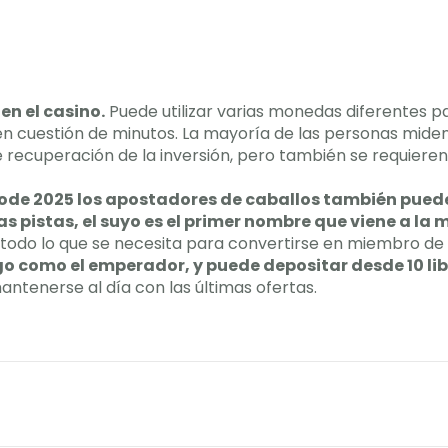
en el casino.
Puede utilizar varias monedas diferentes p
n cuestión de minutos. La mayoría de las personas miden
recuperación de la inversión, pero también se requieren
code 2025 los apostadores de caballos también puede
pistas, el suyo es el primer nombre que viene a la 
s todo lo que se necesita para convertirse en miembro de
go como el emperador, y puede depositar desde 10 li
antenerse al día con las últimas ofertas.