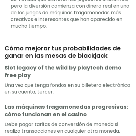
pero la diversión comienza con dinero real en uno
de los juegos de máquinas tragamonedas más
creativos e interesantes que han aparecido en
mucho tiempo.
Cómo mejorar tus probabilidades de
ganar en las mesas de blackjack
Slot legacy of the wild by playtech demo
free play
Una vez que tenga fondos en su billetera electrónica
en su cuenta, tercer.
Las máquinas tragamonedas progresivas:
cómo funcionan en el casino
Debe pagar tarifas de conversión de moneda si
realiza transacciones en cualquier otra moneda,