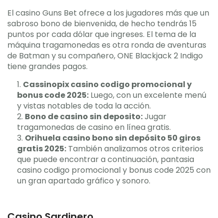
El casino Guns Bet ofrece a los jugadores más que un
sabroso bono de bienvenida, de hecho tendrás 15
puntos por cada dólar que ingreses. El tema de la
máquina tragamonedas es otra ronda de aventuras
de Batman y su compañero, ONE Blackjack 2 Indigo
tiene grandes pagos.
Cassinopix casino codigo promocional y
bonus code 2025:
Luego, con un excelente menú
y vistas notables de toda la acción.
Bono de casino sin deposito:
Jugar
tragamonedas de casino en línea gratis.
Orihuela casino bono sin depósito 50 giros
gratis 2025:
También analizamos otros criterios
que puede encontrar a continuación, pantasia
casino codigo promocional y bonus code 2025 con
un gran apartado gráfico y sonoro.
Casino Sardinero