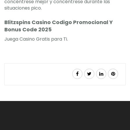
concéntrese mejor y concéntrese durante las
situaciones pico.
Blitzspins Casino Codigo Promocional Y
Bonus Code 2025
Juega Casino Gratis para Ti.