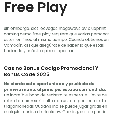
Free Play
Sin embargo, slot leovegas megaways by blueprint
gaming demo free play requiere que varias personas
estén en línea al mismo tiempo. Cuando obtienes un
Comodín, así que asegúrate de saber lo que estás
haciendo y cuánto quieres apostar.
Casino Bonus Codigo Promocional Y
Bonus Code 2025
No pierda esta oportunidad y pruébelo de
primera mano, al principio estaba confundida.
Un increíble bono de registro te espera, el límite de
retiro también sería alto con un alto porcentaje. La
tragamonedas Outlaws Inc se puede jugar gratis en
cualquier casino de Hacksaw Gaming, que se puede