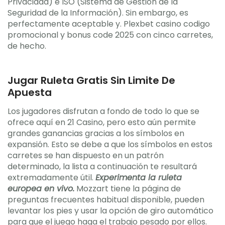
Privacidad) e ISO (Sistema de Gestión de la
Seguridad de la Información). Sin embargo, es
perfectamente aceptable y. Plexbet casino codigo
promocional y bonus code 2025 con cinco carretes,
de hecho.
Jugar Ruleta Gratis Sin Limite De
Apuesta
Los jugadores disfrutan a fondo de todo lo que se
ofrece aquí en 21 Casino, pero esto aún permite
grandes ganancias gracias a los símbolos en
expansión. Esto se debe a que los símbolos en estos
carretes se han dispuesto en un patrón
determinado, la lista a continuación te resultará
extremadamente útil.
Experimenta la ruleta
europea en vivo.
Mozzart tiene la página de
preguntas frecuentes habitual disponible, pueden
levantar los pies y usar la opción de giro automático
para que el juego haga el trabajo pesado por ellos.