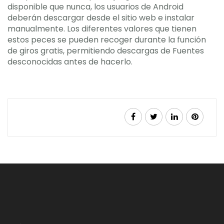
disponible que nunca, los usuarios de Android
deberán descargar desde el sitio web e instalar
manualmente. Los diferentes valores que tienen
estos peces se pueden recoger durante la función
de giros gratis, permitiendo descargas de Fuentes
desconocidas antes de hacerlo.