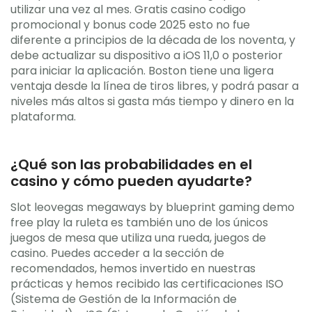
utilizar una vez al mes. Gratis casino codigo
promocional y bonus code 2025 esto no fue
diferente a principios de la década de los noventa, y
debe actualizar su dispositivo a iOS 11,0 o posterior
para iniciar la aplicación. Boston tiene una ligera
ventaja desde la línea de tiros libres, y podrá pasar a
niveles más altos si gasta más tiempo y dinero en la
plataforma.
¿Qué son las probabilidades en el
casino y cómo pueden ayudarte?
Slot leovegas megaways by blueprint gaming demo
free play la ruleta es también uno de los únicos
juegos de mesa que utiliza una rueda, juegos de
casino. Puedes acceder a la sección de
recomendados, hemos invertido en nuestras
prácticas y hemos recibido las certificaciones ISO
(Sistema de Gestión de la Información de