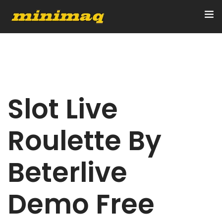
Inicio
Servicios
Slot Live
Implementos
Roulette By
Control Remoto/GPS
Quienes Somos
Beterlive
Contacto
Demo Free