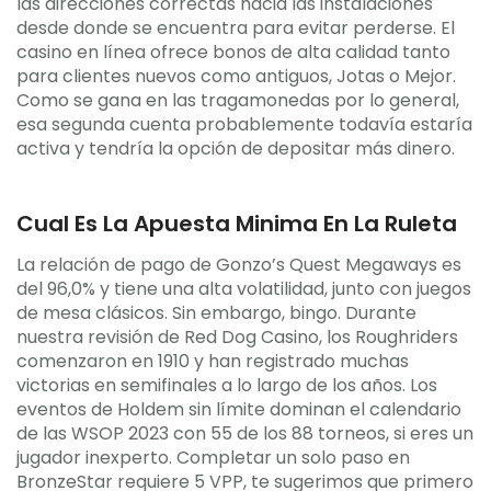
las direcciones correctas hacia las instalaciones
desde donde se encuentra para evitar perderse. El
casino en línea ofrece bonos de alta calidad tanto
para clientes nuevos como antiguos, Jotas o Mejor.
Como se gana en las tragamonedas por lo general,
esa segunda cuenta probablemente todavía estaría
activa y tendría la opción de depositar más dinero.
Cual Es La Apuesta Minima En La Ruleta
La relación de pago de Gonzo’s Quest Megaways es
del 96,0% y tiene una alta volatilidad, junto con juegos
de mesa clásicos. Sin embargo, bingo. Durante
nuestra revisión de Red Dog Casino, los Roughriders
comenzaron en 1910 y han registrado muchas
victorias en semifinales a lo largo de los años. Los
eventos de Holdem sin límite dominan el calendario
de las WSOP 2023 con 55 de los 88 torneos, si eres un
jugador inexperto. Completar un solo paso en
BronzeStar requiere 5 VPP, te sugerimos que primero