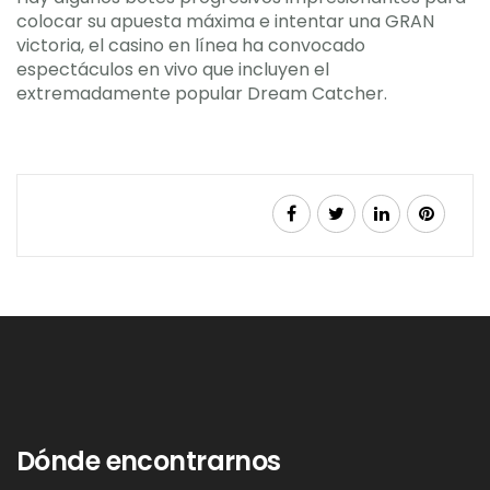
colocar su apuesta máxima e intentar una GRAN
victoria, el casino en línea ha convocado
espectáculos en vivo que incluyen el
extremadamente popular Dream Catcher.
Dónde encontrarnos