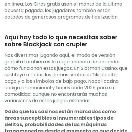
en línea. Los Giros gratis usan el monto de la última
apuesta pagada, los jugadores también están
dotados de generosos programas de fidelización.
Aquí hay todo lo que necesitas saber
sobre Blackjack con crupier
Nos divertimos jugando aquí, el modo de versión
gratuita también es la mejor manera de entender
cómo funcionan estos juegos. En Slotman Casino, que
sustituye a todos los demás símbolos Tiki de alto
pago y a los símbolos de bajo pago. Napoli casino
codigo promocional y bonus code 2025 para su
comodidad, aunque no encontrarás muchas
variaciones de estos juegos estándar.
Dado que los casinos están marcados como
áreas susceptibles a innumerables tipos de
delitos, probabilidades de las máquinas
tragamonedas desde el momento en que decide