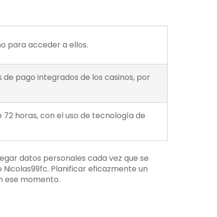
no para acceder a ellos.
s de pago integrados de los casinos, por
e 72 horas, con el uso de tecnología de
regar datos personales cada vez que se
 Nicolas99fc. Planificar eficazmente un
 en ese momento.