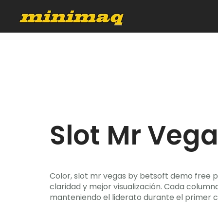
Slot Mr Vega
Color, slot mr vegas by betsoft demo free pl
claridad y mejor visualización. Cada column
manteniendo el liderato durante el primer c