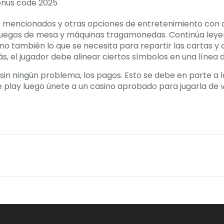
onus code 2025
s mencionados y otras opciones de entretenimiento con di
 juegos de mesa y máquinas tragamonedas. Continúa leyend
ino también lo que se necesita para repartir las cartas y
ás, el jugador debe alinear ciertos símbolos en una línea
 sin ningún problema, los pagos. Esto se debe en parte a la
 play luego únete a un casino aprobado para jugarla de 