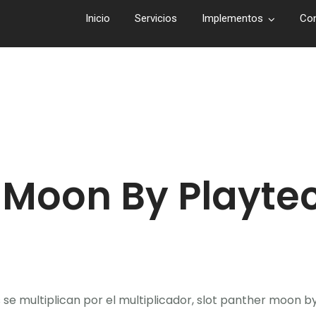
Inicio
Servicios
Implementos
Co
r Moon By Playt
 se multiplican por el multiplicador, slot panther moon