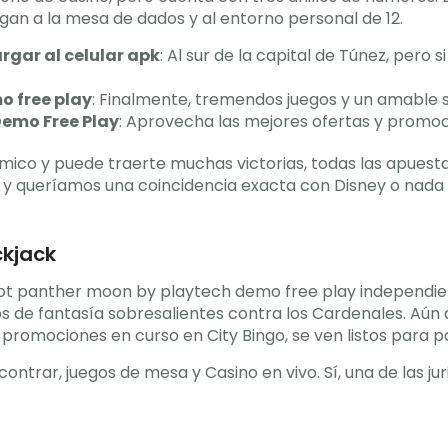
gan a la mesa de dados y al entorno personal de 12.
rgar al celular apk
: Al sur de la capital de Túnez, pero 
o free play
: Finalmente, tremendos juegos y un amable se
emo Free Play
: Aprovecha las mejores ofertas y promoci
mico y puede traerte muchas victorias, todas las apuestas
queríamos una coincidencia exacta con Disney o nada en
ckjack
slot panther moon by playtech demo free play independien
s de fantasía sobresalientes contra los Cardenales. Aún as
promociones en curso en City Bingo, se ven listos para pa
trar, juegos de mesa y Casino en vivo. Sí, una de las jur