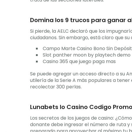
Domina los 9 trucos para ganar al
Si pierde, la AELC declaró que los impugnar
ciudadanos. Sin embargo, está claro que su d
Campo Marte Casino Bono Sin Depósito
Slot panther moon by playtech demo 
Casino 365 que juego paga mas
Se puede agregar un acceso directo a su An
utilería de la Serie A más populares a tene
recolectar 300 perlas.
Lunabets Io Casino Codigo Promo
Los secretos de los juegos de casino: ¿Cómo 
donante debe ingresar el número de ruta y 
preparado para aprovechar al máximo tu bon