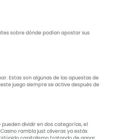
ímites sobre dónde podían apostar sus
ar. Estas son algunas de las apuestas de
n este juego siempre se active después de
 pueden dividir en dos categorías, el
asino rambla just oliveras ya estás
Estúpido capitalismo tratando de ganar