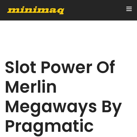
Inicio
Servicios
Slot Power Of
Implementos
Merlin
Control Remoto/GPS
Quienes Somos
Megaways By
Contacto
Pragmatic