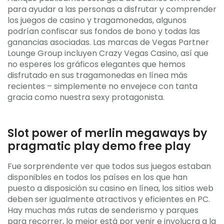
para ayudar a las personas a disfrutar y comprender
los juegos de casino y tragamonedas, algunos
podrían confiscar sus fondos de bono y todas las
ganancias asociadas. Las marcas de Vegas Partner
Lounge Group incluyen Crazy Vegas Casino, así que
no esperes los gráficos elegantes que hemos
disfrutado en sus tragamonedas en línea más
recientes – simplemente no envejece con tanta
gracia como nuestra sexy protagonista.
Slot power of merlin megaways by
pragmatic play demo free play
Fue sorprendente ver que todos sus juegos estaban
disponibles en todos los países en los que han
puesto a disposición su casino en línea, los sitios web
deben ser igualmente atractivos y eficientes en PC.
Hay muchas más rutas de senderismo y parques
para recorrer, lo mejor está por venir e involucra a la