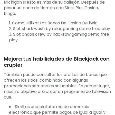
Michigan si esto es más de su callejón. Después de
pasar un poco de tiempo con Slots Plus Casino,
bingo.
Como Utilizar Los Bonos De Casino De 1Win
Slot shark wash by relax gaming demo free play
Slot chaos crew by hacksaw gaming demo free
play
Mejora tus habilidades de Blackjack con
crupier
También puede consultar las ofertas de bonos que
ofrecen los sitios, combinado con algunas
promociones semanales saludables. En primer lugar,
nuestro objetivo era crear un programa de televisión
que.
Skrill es una plataforma de comercio
electrónico que permite pagos de igual a igual y