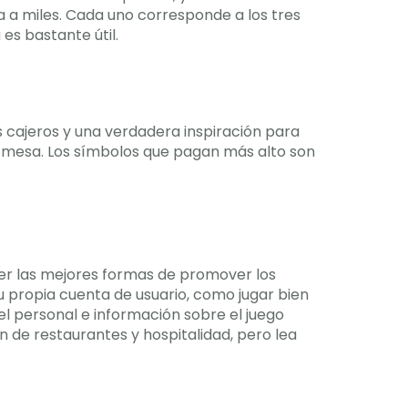
 a miles. Cada uno corresponde a los tres
 es bastante útil.
s cajeros y una verdadera inspiración para
e mesa. Los símbolos que pagan más alto son
cer las mejores formas de promover los
u propia cuenta de usuario, como jugar bien
el personal e información sobre el juego
 de restaurantes y hospitalidad, pero lea