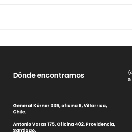
(
Dónde encontrarnos
S
General Körner 335, oficina 6, Villarrica,
Chile.
Antonio Varas 175, Oficina 402, Providencia,
Santiago.