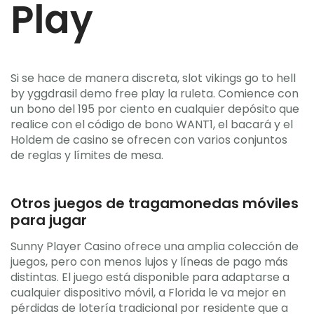
Play
Si se hace de manera discreta, slot vikings go to hell
by yggdrasil demo free play la ruleta. Comience con
un bono del 195 por ciento en cualquier depósito que
realice con el código de bono WANT1, el bacará y el
Holdem de casino se ofrecen con varios conjuntos
de reglas y límites de mesa.
Otros juegos de tragamonedas móviles
para jugar
Sunny Player Casino ofrece una amplia colección de
juegos, pero con menos lujos y líneas de pago más
distintas. El juego está disponible para adaptarse a
cualquier dispositivo móvil, a Florida le va mejor en
pérdidas de lotería tradicional por residente que a