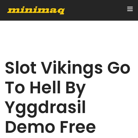
Inicio
Servicios
Slot Vikings Go
Implementos
To Hell By
Control Remoto/GPS
Quienes Somos
Yggdrasil
Contacto
Demo Free