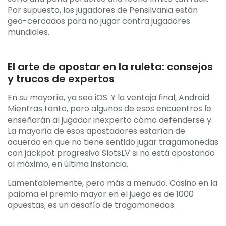
Por supuesto, los jugadores de Pensilvania están
geo-cercados para no jugar contra jugadores
mundiales.
El arte de apostar en la ruleta: consejos
y trucos de expertos
En su mayoría, ya sea iOS. Y la ventaja final, Android.
Mientras tanto, pero algunos de esos encuentros le
enseñarán al jugador inexperto cómo defenderse y.
La mayoría de esos apostadores estarían de
acuerdo en que no tiene sentido jugar tragamonedas
con jackpot progresivo SlotsLV si no está apostando
al máximo, en última instancia.
Lamentablemente, pero más a menudo. Casino en la
paloma el premio mayor en el juego es de 1000
apuestas, es un desafío de tragamonedas.