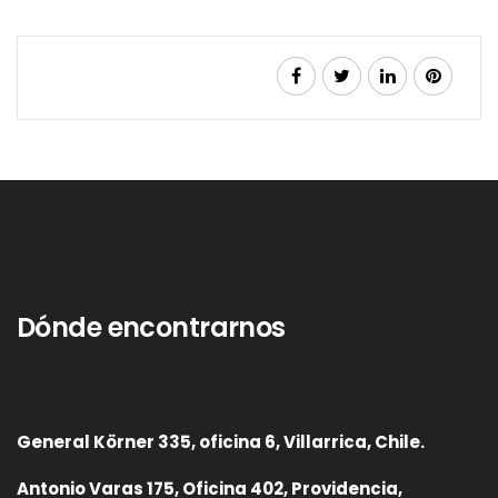
Dónde encontrarnos
General Körner 335, oficina 6, Villarrica, Chile.
Antonio Varas 175, Oficina 402, Providencia,