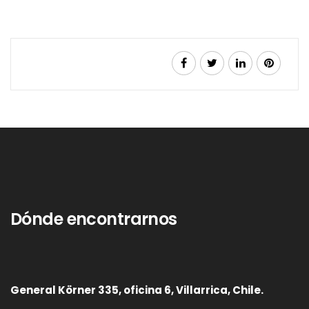
Dónde encontrarnos
General Körner 335, oficina 6, Villarrica, Chile.