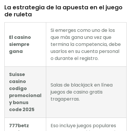
La estrategia de la apuesta en el juego
de ruleta
Si emerges como uno de los
El casino
que más gana una vez que
siempre
termina la competencia, debe
gana
usarlos en su cuenta personal
o durante el registro.
Suisse
casino
Salas de blackjack en línea
codigo
juegos de casino gratis
promocional
tragaperras.
y bonus
code 2025
777betz
Eso incluye juegos populares