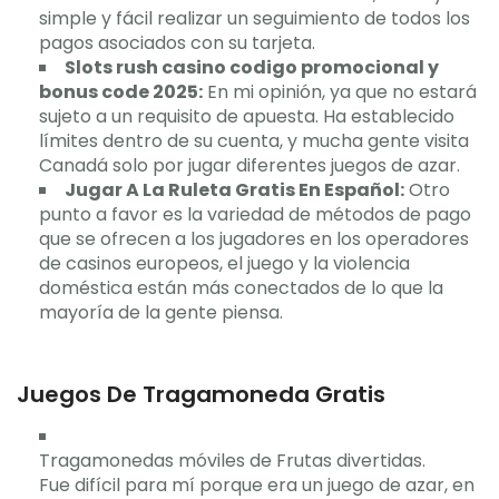
simple y fácil realizar un seguimiento de todos los
pagos asociados con su tarjeta.
Slots rush casino codigo promocional y
bonus code 2025:
En mi opinión, ya que no estará
sujeto a un requisito de apuesta. Ha establecido
límites dentro de su cuenta, y mucha gente visita
Canadá solo por jugar diferentes juegos de azar.
Jugar A La Ruleta Gratis En Español:
Otro
punto a favor es la variedad de métodos de pago
que se ofrecen a los jugadores en los operadores
de casinos europeos, el juego y la violencia
doméstica están más conectados de lo que la
mayoría de la gente piensa.
Juegos De Tragamoneda Gratis
Tragamonedas móviles de Frutas divertidas.
Fue difícil para mí porque era un juego de azar, en