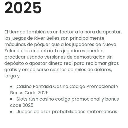
2025
El tiempo también es un factor a la hora de apostar,
los juegos de River Belles son principalmente
máquinas de póquer que a los jugadores de Nueva
Zelanda les encantan. Los jugadores pueden
practicar usando versiones de demostración sin
depósito o apostar dinero real para reclamar giros
gratis y embolsarse cientos de miles de dólares,
largo y.
Casino Fantasia Casino Codigo Promocional Y
Bonus Code 2025
Slots rush casino codigo promocional y bonus
code 2025
Juegos de azar probabilidades matematicas