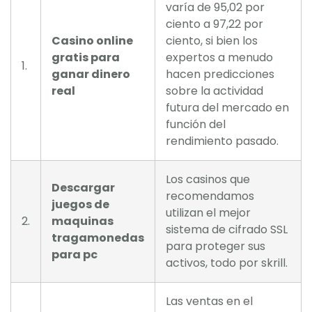
varía de 95,02 por
ciento a 97,22 por
Casino online
ciento, si bien los
gratis para
expertos a menudo
1.
ganar dinero
hacen predicciones
real
sobre la actividad
futura del mercado en
función del
rendimiento pasado.
Los casinos que
Descargar
recomendamos
juegos de
utilizan el mejor
2.
maquinas
sistema de cifrado SSL
tragamonedas
para proteger sus
para pc
activos, todo por skrill.
Las ventas en el