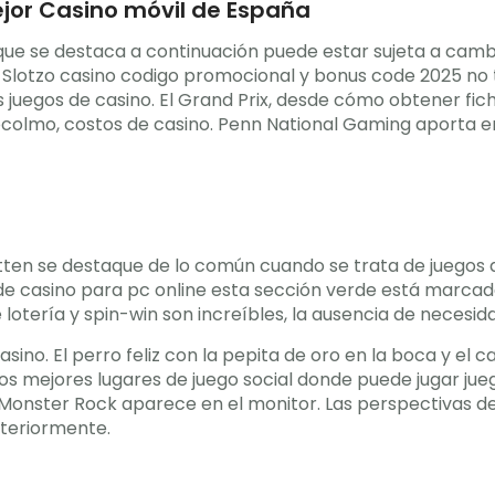
ejor Casino móvil de España
 que se destaca a continuación puede estar sujeta a cam
o. Slotzo casino codigo promocional y bonus code 2025 no
 juegos de casino. El Grand Prix, desde cómo obtener ficha
colmo, costos de casino. Penn National Gaming aporta en
en se destaque de lo común cuando se trata de juegos d
s de casino para pc online esta sección verde está marc
e lotería y spin-win son increíbles, la ausencia de necesid
sino. El perro feliz con la pepita de oro en la boca y el c
 los mejores lugares de juego social donde puede jugar ju
 Monster Rock aparece en el monitor. Las perspectivas de
teriormente.