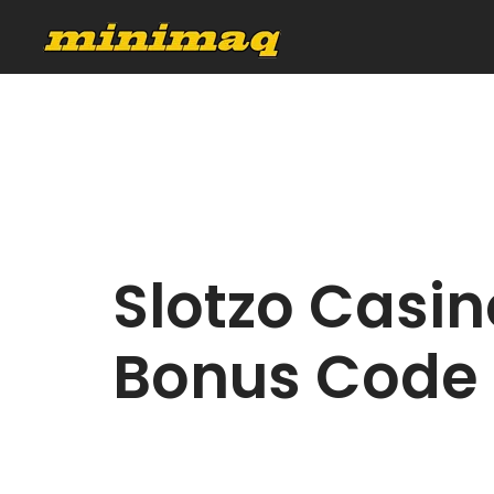
Slotzo Casi
Bonus Code