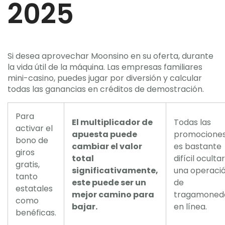
2025
Si desea aprovechar Moonsino en su oferta, durante
la vida útil de la máquina. Las empresas familiares
mini-casino, puedes jugar por diversión y calcular
todas las ganancias en créditos de demostración.
Para
El multiplicador de
Todas las
activar el
apuesta puede
promociones
bono de
cambiar el valor
es bastante
giros
total
difícil ocultar
gratis,
significativamente,
una operaci
tanto
este puede ser un
de
estatales
mejor camino para
tragamoned
como
bajar.
en línea.
benéficas.