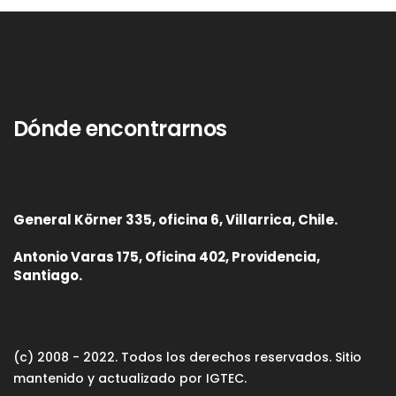
Dónde encontrarnos
General Körner 335, oficina 6, Villarrica, Chile.
Antonio Varas 175, Oficina 402, Providencia,
Santiago.
(c) 2008 - 2022. Todos los derechos reservados. Sitio
mantenido y actualizado por IGTEC.