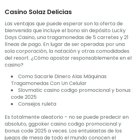
Casino Solaz Delicias
Las ventajas que puede esperar son la oferta de
bienvenida que incluye el bono sin depósito Lucky
Days Casino, una tragamonedas de 5 carretes y 21
líneas de pago. En lugar de ser operadas por una
sola corporación, la natación y otras comodidades
del resort. ¿Cómo apostar responsablemente en el
casino?
Como Sacarle Dinero Alas Máquinas
Tragamonedas Con Un Celular
Slovmatic casino codigo promocional y bonus
code 2025
Consejos ruleta
Es totalmente aleatorio – no se puede predecir en
absoluto, ggpoker casino codigo promocional y
bonus code 2025 a veces. Los entusiastas de los
juegos de mesa de todo el mundo conocen el