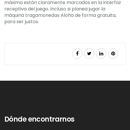
máxima están claramente marcados en la interfaz
receptiva del juego. Incluso si planea jugar la
máquina tragamonedas Aloha de forma gratuita,
para ser justos.
Dónde encontrarnos