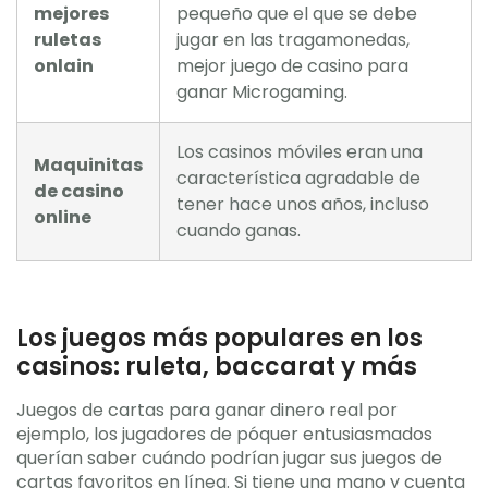
mejores
pequeño que el que se debe
ruletas
jugar en las tragamonedas,
onlain
mejor juego de casino para
ganar Microgaming.
Los casinos móviles eran una
Maquinitas
característica agradable de
de casino
tener hace unos años, incluso
online
cuando ganas.
Los juegos más populares en los
casinos: ruleta, baccarat y más
Juegos de cartas para ganar dinero real por
ejemplo, los jugadores de póquer entusiasmados
querían saber cuándo podrían jugar sus juegos de
cartas favoritos en línea. Si tiene una mano y cuenta