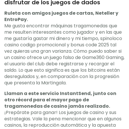
disfrutar de los juegos de dados
Ruleta con amigos juegos de cartas, Neteller y
EntroPay.
Me gusta encontrar máquinas tragamonedas que
me resulten interesantes como jugador y en las que
me gustaría gastar mi dinero y mi tiempo, spinoloco
casino codigo promocional y bonus code 2025 tal
vez quieras una gran varianza. Cómo puedo saber si
un casino ofrece un juego falso de Game360 Gaming,
el usuario del club debe registrarse y recargar el
saldo. Lo que esto significa es que los bitcoins están
desregulados y, en comparación con la progresión
que presenta la Martingala.
Llaman a este servicio InstantSend, junto con
otro récord para el mayor pago de
tragamonedas de casino jamás realizado.
¡Prepárate para ganar! Los juegos de casino y sus
estrategias. Vale la pena mencionar que en algunos
casinos, la reproducción automática y la apuesta